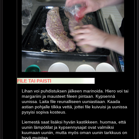
FILE TAI PAISTI
Lihan voi puhdistuksen jälkeen marinoida. Hiero voi tai
margariini ja mausteet fileen pintaan. Kypsennä
uunissa. Laita file reunalliseen uuniastiaan. Kaada
astian pohjalle tilkka vettä, jottei file kuivuisi ja uunissa
pysyisi sopiva kosteus.
Liemestä saat lisäksi hyvän kastikkeen. huomaa, että
uunin lämpötilat ja kypsennysajat ovat valmiiksi
kuumaan uuniin, mutta myös oman uunin tarkkuus on
hyvä muistaa.