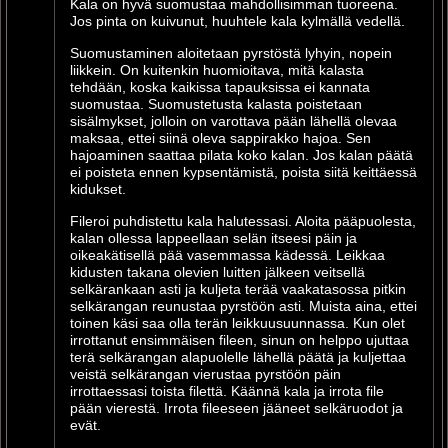
Kala on hyvä suomustaa mahdollisimman tuoreena.
Jos pinta on kuivunut, huuhtele kala kylmällä vedellä.
Suomustaminen aloitetaan pyrstöstä lyhyin, nopein
liikkein. On kuitenkin huomioitava, mitä kalasta
tehdään, koska kaikissa tapauksissa ei kannata
suomustaa. Suomustetusta kalasta poistetaan
sisälmykset, jolloin on varottava pään lähellä olevaa
maksaa, ettei siinä oleva sappirakko hajoa. Sen
hajoaminen saattaa pilata koko kalan. Jos kalan päätä
ei poisteta ennen kypsentämistä, poista siitä keittäessä
kidukset.
Fileroi puhdistettu kala halutessasi. Aloita pääpuolesta,
kalan ollessa lappeellaan selän itseesi päin ja
oikeakätisellä pää vasemmassa kädessä. Leikkaa
kidusten takana olevien luitten jälkeen veitsellä
selkärankaan asti ja kuljeta terää vaakatasossa pitkin
selkärangan reunustaa pyrstöön asti. Muista aina, ettei
toinen käsi saa olla terän leikkuusuunnassa. Kun olet
irrottanut ensimmäisen fileen, sinun on helppo ujuttaa
terä selkärangan alapuolelle lähellä päätä ja kuljettaa
veistä selkärangan vierustaa pyrstöön päin
irrottaessasi toista filettä. Käännä kala ja irrota file
pään vierestä. Irrota fileeseen jääneet selkäruodot ja
evät.