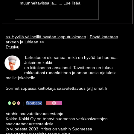
muunneltavissa ja... ...
Lue lisää
<< Hyvillä välineillä hyvään lopputulokseen
|
Pöytä katetaan
arkeen ja juhlaan >>
Etusivu
Tarkoitus ei ole sanoa, mikä on hyvää tai huonoa.
Jokainen kokki
on kiitoksensa ansainnut. Tavoitteena on tukea
rakkauttasi ruoanlaittoon ja antaa uusia ajatuksia
meille jokaiselle.
Sormet sopassa keittokirja saavutettavuus [at] omat.fi
|
|
Vanhin saavutettavuus­testaaja
Kokko-Kokki Oy on tehnyt suomessa verkkosivustojen
saavutettavuus­testauksia
jo vuodesta 2003. Yritys on vanhin Suomessa