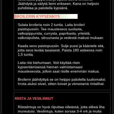
Jäähdytä ja säilytä liemi erikseen. Kana on helpoin
puhdistaa ja paloitella kypsänä.
BROILERIN KYPSENNYS
Sulata broileria noin 2 tuntia. Laita broileri
paistopussiin. Tee mausteseos suolasta,
valkopippurista, currysta, paprikasta, yrteistä,
valkosipulista, sitruunasta ja vedestä makusi mukaan.
Kaada seos paistopussiin. Sulje pussi ja kääntele sitä,
jotta seos leviää tasaisesti. Paista 180 asteessa noin
1,5 tuntia.
Laita riisi kiehumaan. Voit käyttää riisin
kypsentämisessä hieman valmistamaasi
mausteseosta, jolloin saat riisille enemmän makua.
Broilerin jäähdyttyä se on helppo paloitella luuttomaksi.
Irrota aluksi siivet, sitten koivet ja viimeisenä rintalihat.
RIISTA JA VESILINNUT
Riistalintuja on hyvä riiputtaa viileässä, jotta sitkeä liha
mureutuisi. Vesilintuja, kuten sorsaa 3-4 vrk ja muita