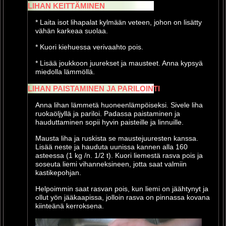
LIHAN KEITTÄMINEN
* Laita isot lihapalat kylmään veteen, johon on lisätty
vähän karkeaa suolaa.
* Kuori kiehuessa verivaahto pois.
* Lisää joukkoon juurekset ja mausteet. Anna kypsyä
miedolla lämmöllä.
LIHAN PAISTAMINEN JA PARILOINTI
Anna lihan lämmetä huoneenlämpöiseksi. Sivele liha
ruokaöljyllä ja pariloi. Padassa paistaminen ja
hauduttaminen sopii hyvin paisteille ja linnuille.
Mausta liha ja ruskista se maustejuuresten kanssa.
Lisää neste ja hauduta uunissa kannen alla 160
asteessa (1 kg /n. 1/2 t). Kuori liemestä rasva pois ja
soseuta liemi vihanneksineen, jotta saat valmiin
kastikepohjan.
Helpoimmin saat rasvan pois, kun liemi on jäähtynyt ja
ollut yön jääkaapissa, jolloin rasva on pinnassa kovana
kiinteänä kerroksena.