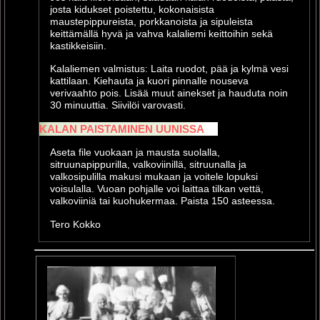
josta kidukset poistettu, kokonaisista
maustepippureista, porkkanoista ja sipuleista
keittämällä hyvä ja vahva kalaliemi keittoihin sekä
kastikkeisiin.
Kalaliemen valmistus: Laita ruodot, pää ja kylmä vesi
kattilaan. Kiehauta ja kuori pinnalle nouseva
verivaahto pois. Lisää muut ainekset ja hauduta noin
30 minuuttia. Siivilöi varovasti.
KALAN PAISTAMINEN UUNISSA
Aseta file vuokaan ja mausta suolalla,
sitruunapippurilla, valkoviinillä, sitruunalla ja
valkosipulilla makusi mukaan ja voitele lopuksi
voisulalla. Vuoan pohjalle voi laittaa tilkan vettä,
valkoviiniä tai kuohukermaa. Paista 150 asteessa.
Tero Kokko