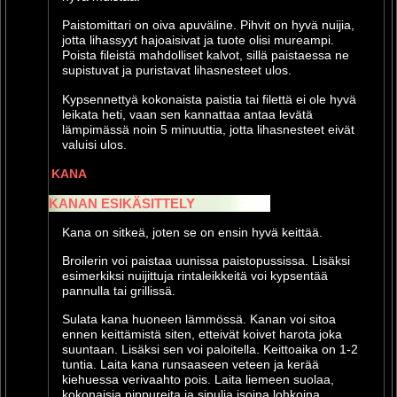
Paistomittari on oiva apuväline. Pihvit on hyvä nuijia,
jotta lihassyyt hajoaisivat ja tuote olisi mureampi.
Poista fileistä mahdolliset kalvot, sillä paistaessa ne
supistuvat ja puristavat lihasnesteet ulos.
Kypsennettyä kokonaista paistia tai filettä ei ole hyvä
leikata heti, vaan sen kannattaa antaa levätä
lämpimässä noin 5 minuuttia, jotta lihasnesteet eivät
valuisi ulos.
KANA
KANAN ESIKÄSITTELY
Kana on sitkeä, joten se on ensin hyvä keittää.
Broilerin voi paistaa uunissa paistopussissa. Lisäksi
esimerkiksi nuijittuja rintaleikkeitä voi kypsentää
pannulla tai grillissä.
Sulata kana huoneen lämmössä. Kanan voi sitoa
ennen keittämistä siten, etteivät koivet harota joka
suuntaan. Lisäksi sen voi paloitella. Keittoaika on 1-2
tuntia. Laita kana runsaaseen veteen ja kerää
kiehuessa verivaahto pois. Laita liemeen suolaa,
kokonaisia pippureita ja sipulia isoina lohkoina.