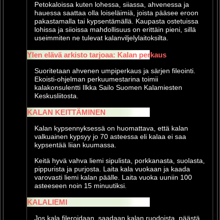
Petokaloissa kuten lohessa, siiassa, ahvenessa ja
hauessa saattaa olla loiseläimiä, joista pääsee eroon
pakastamalla tai kypsentämällä. Kaupasta ostetuissa
lohissa ja siioissa mahdollisuus on erittäin pieni, sillä
useimmiten ne tulevat kalanviljelylaitoksilta.
Ylen elävä arkisto tarjoaa: Kalan perkaus
Suoritetaan ahvenen umpiperkaus ja särjen fileointi.
Ekoisti-ohjelman perkuumestarina toimii
kalakonsulentti Ilkka Sailo Suomen Kalamiesten
Keskusliitosta.
KALAN KEITTÄMINEN
Kalan kypsennyksessä on huomattava, että kalan
valkuainen kypsyy jo 70 asteessa eli kalaa ei saa
kypsentää liian kuumassa.
Keitä hyvä vahva liemi sipulista, porkkanasta, suolasta,
pippurista ja purjosta. Laita kala vuokaan ja kaada
varovasti liemi kalan päälle. Laita vuoka uuniin 100
asteeseen noin 15 minuutiksi.
KALALIEMI
Jos kala fileroidaan, saadaan kalan ruodoista, päästä,