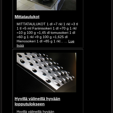
Mittataulukot
MITTATAULUKOT 1 dl =7 rkl 1 rkl =3 tl
1 tl =5 ml Fariinisokeri 1 dl =70 g 1 rkl
=10 g 100 g =1,45 dl tomusokeri 1 dl
=60 g 1 rkl =9 g 100 g =1,625 dl
Hienosokeri 1 dl =85 g 1 rkl... ...
Lue
lisää
Hyvillä välineillä hyvään
lopputulokseen
Hyvillä välineillä hyvään