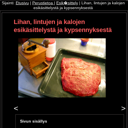
Sijainti:
Etusivu
|
Perustietoa
|
Esik�sittely
| Lihan, lintujen ja kalojen
esikäsittelystä ja kypsennyksestä
ri
Lihan, lintujen ja kalojen
oshop
esikäsittelystä ja kypsennyksestä
<
>
Sivun sisällys