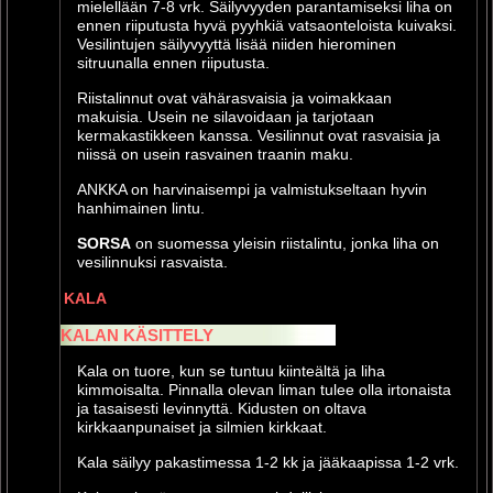
mielellään 7-8 vrk. Säilyvyyden parantamiseksi liha on
ennen riiputusta hyvä pyyhkiä vatsaonteloista kuivaksi.
Vesilintujen säilyvyyttä lisää niiden hierominen
sitruunalla ennen riiputusta.
Riistalinnut ovat vähärasvaisia ja voimakkaan
makuisia. Usein ne silavoidaan ja tarjotaan
kermakastikkeen kanssa. Vesilinnut ovat rasvaisia ja
niissä on usein rasvainen traanin maku.
ANKKA
on harvinaisempi ja valmistukseltaan hyvin
hanhimainen lintu.
SORSA
on suomessa yleisin riistalintu, jonka liha on
vesilinnuksi rasvaista.
KALA
KALAN KÄSITTELY
Kala on tuore, kun se tuntuu kiinteältä ja liha
kimmoisalta. Pinnalla olevan liman tulee olla irtonaista
ja tasaisesti levinnyttä. Kidusten on oltava
kirkkaanpunaiset ja silmien kirkkaat.
Kala säilyy pakastimessa 1-2 kk ja jääkaapissa 1-2 vrk.