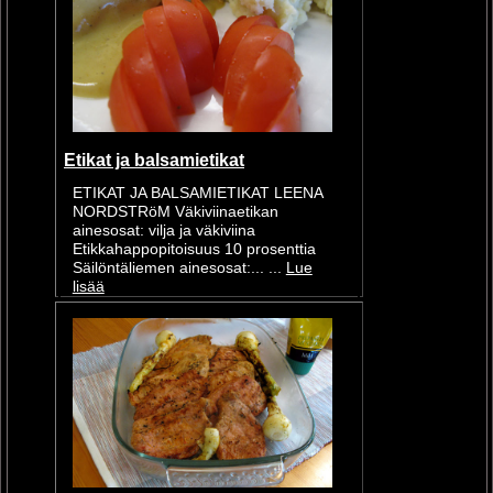
Etikat ja balsamietikat
ETIKAT JA BALSAMIETIKAT LEENA
NORDSTRöM Väkiviinaetikan
ainesosat: vilja ja väkiviina
Etikkahappopitoisuus 10 prosenttia
Säilöntäliemen ainesosat:... ...
Lue
lisää