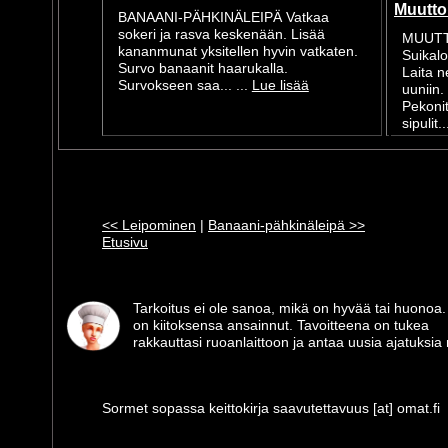
Muutto
BANAANI-PÄHKINÄLEIPÄ Vatkaa
sokeri ja rasva keskenään. Lisää
MUUTT
kananmunat yksitellen hyvin vatkaten.
Suikalo
Survo banaanit haarukalla.
Laita 
Survokseen saa... ...
Lue lisää
uuniin
Pekonit
sipulit..
<< Leipominen
|
Banaani-pähkinäleipä >>
Etusivu
Tarkoitus ei ole sanoa, mikä on hyvää tai huonoa.
on kiitoksensa ansainnut. Tavoitteena on tukea
rakkauttasi ruoanlaittoon ja antaa uusia ajatuksia m
Sormet sopassa keittokirja saavutettavuus [at] omat.fi