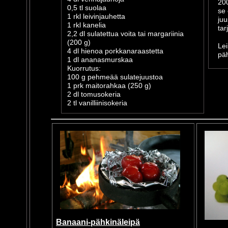
200
0,5 tl suolaa
se 
1 rkl leivinjauhetta
juu
1 rkl kanelia
tar
2,2 dl sulatettua voita tai margariinia
(200 g)
Lei
4 dl hienoa porkkanaraastetta
päh
1 dl ananasmurskaa
Kuorrutus:
100 g pehmeää sulatejuustoa
1 prk maitorahkaa (250 g)
2 dl tomusokeria
2 tl vanilliinisokeria
Banaani-pähkinäleipä