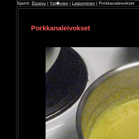
Sijainti:
Etusivu
|
Yst�vien
|
Leipominen
| Porkkanaleivokset
ri
oshop
Porkkanaleivokset