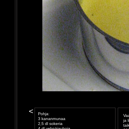
<
Pohja:
Vaa
3 kananmunaa
ja 
2,5 dl sokeria
tai
4 dl vehnäjauhoja