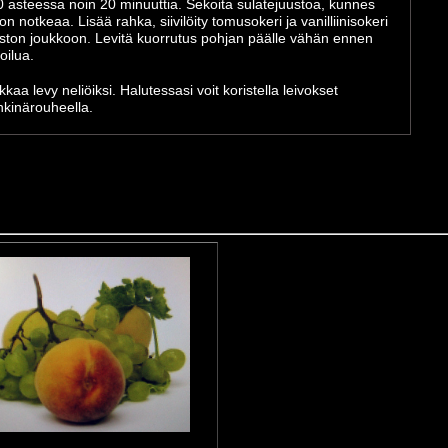
 asteessa noin 20 minuuttia. Sekoita sulatejuustoa, kunnes
on notkeaa. Lisää rahka, siivilöity tomusokeri ja vanilliinisokeri
ston joukkoon. Levitä kuorrutus pohjan päälle vähän ennen
joilua.
kkaa levy neliöiksi. Halutessasi voit koristella leivokset
kinärouheella.