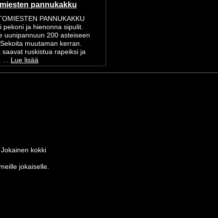
miesten pannukakku
OMIESTEN PANNUKAKKU
i pekoni ja hienonna sipulit.
ne uunipannuun 200 asteiseen
. Sekoita muutaman kerran.
 saavat ruskistua rapeiksi ja
. ...
Lue lisää
 Jokainen kokki
eille jokaiselle.