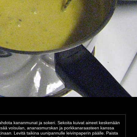
hdota kananmunat ja sokeri. Sekoita kuivat aineet keskenään
lisää voisulan, ananasmurskan ja porkkanaraasteen kanssa
kinaan. Levitä taikina uunipannulle leivinpaperin päälle. Paista