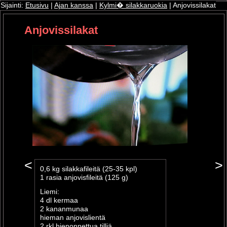
Sijainti:
Etusivu
|
Ajan kanssa
|
Kylmi� silakkaruokia
| Anjovissilakat
Anjovissilakat
ri
oshop
<
>
0,6 kg silakkafileitä (25-35 kpl)
1 rasia anjovisfileitä (125 g)
Liemi:
4 dl kermaa
2 kananmunaa
hieman anjovislientä
2 rkl hienonnettua tilliä