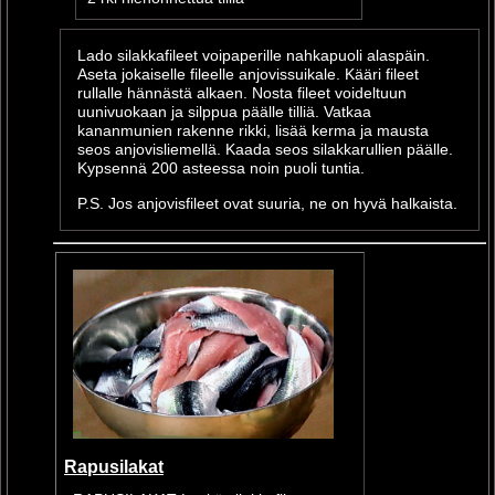
Lado silakkafileet voipaperille nahkapuoli alaspäin.
Aseta jokaiselle fileelle anjovissuikale. Kääri fileet
rullalle hännästä alkaen. Nosta fileet voideltuun
uunivuokaan ja silppua päälle tilliä. Vatkaa
kananmunien rakenne rikki, lisää kerma ja mausta
seos anjovisliemellä. Kaada seos silakkarullien päälle.
Kypsennä 200 asteessa noin puoli tuntia.
P.S. Jos anjovisfileet ovat suuria, ne on hyvä halkaista.
Rapusilakat