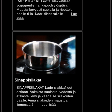
RAPUSILAKAT Levitä silakkafileet
voipaperille nahkapuoli ylöspäin.
Mausta kevyesti suolalla ja ripottele
päälle tilliä. Kääri fileet rullalle... ...
Lue
lisää
Sinappisilakat
SINAPPISILAKAT Lado silakkafileet
astiaan. Valmista suolasta, vedestä ja
etikasta liemi ja kaada se silakoiden
päälle. Anna silakoiden maustua
liemessä 2... ...
Lue lisää