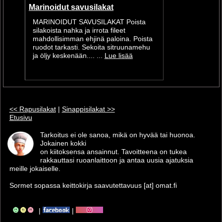
Marinoidut savusilakat
MARINOIDUT SAVUSILAKAT Poista
silakoista nahka ja irrota fileet
mahdollisimman ehjinä paloina. Poista
ruodot tarkasti. Sekoita sitruunamehu
ja öljy keskenään.... ...
Lue lisää
<< Rapusilakat
|
Sinappisilakat >>
Etusivu
Tarkoitus ei ole sanoa, mikä on hyvää tai huonoa.
Jokainen kokki
on kiitoksensa ansainnut. Tavoitteena on tukea
rakkauttasi ruoanlaittoon ja antaa uusia ajatuksia
meille jokaiselle.
Sormet sopassa keittokirja saavutettavuus [at] omat.fi
|
|