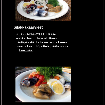
Silakkakääryleet
SILAKKAKääRYLEET Kääri
silakkafileet rullalle aloittaen
häntäpäästä. Laita ne reunalliseen
uunivuokaan. Ripottele päälle suola...
...
Lue lisää