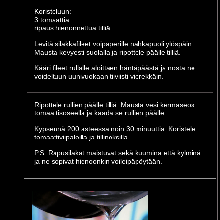
Koristeluun:
3 tomaattia
ripaus hienonnettua tilliä
Levitä silakkafileet voipaperille nahkapuoli ylöspäin.
Mausta kevyesti suolalla ja ripottele päälle tilliä.
Kääri fileet rullalle aloittaen häntäpäästä ja nosta ne
voideltuun uunivuokaan tiiviisti vierekkäin.
Ripottele rullien päälle tilliä. Mausta vesi kermaseos
tomaattisoseella ja kaada se rullien päälle.
Kypsennä 200 asteessa noin 30 minuuttia. Koristele
tomaattiviipaleilla ja tillinoksilla.
P.S. Rapusilakat maistuvat sekä kuumina että kylminä
ja ne sopivat hienoonkin voileipäpöytään.