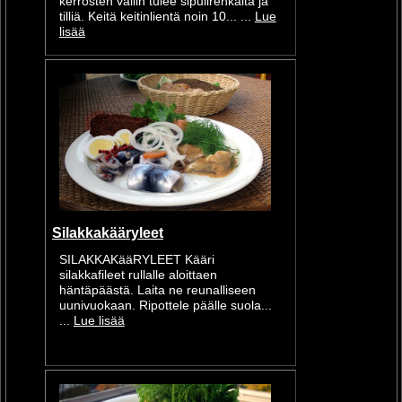
kerrosten väliin tulee sipulirenkaita ja
tilliä. Keitä keitinlientä noin 10... ...
Lue
lisää
Silakkakääryleet
SILAKKAKääRYLEET Kääri
silakkafileet rullalle aloittaen
häntäpäästä. Laita ne reunalliseen
uunivuokaan. Ripottele päälle suola...
...
Lue lisää