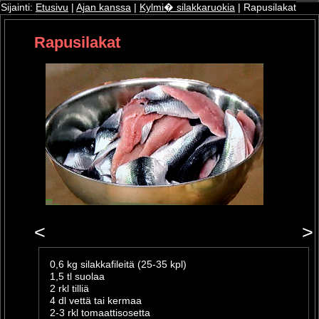
Sijainti:
Etusivu
|
Ajan kanssa
|
Kylmi� silakkaruokia
| Rapusilakat
Rapusilakat
ri
oshop
<
>
0,6 kg silakkafileitä (25-35 kpl)
1,5 tl suolaa
2 rkl tilliä
4 dl vettä tai kermaa
2-3 rkl tomaattisosetta