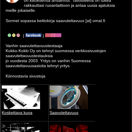
on kiitoksensa ansainnut. Tavoitteena on tukea
rakkauttasi ruoanlaittoon ja antaa uusia ajatuksia
meille jokaiselle.
Sormet sopassa keittokirja saavutettavuus [at] omat.fi
|
|
Vanhin saavutettavuus­testaaja
Kokko-Kokki Oy on tehnyt suomessa verkkosivustojen
saavutettavuus­testauksia
jo vuodesta 2003. Yritys on vanhin Suomessa
saavutettavuusasioita tehnyt yritys.
Kiinnostavia sivustoja
Koskettava kuva
Saavutettavuus