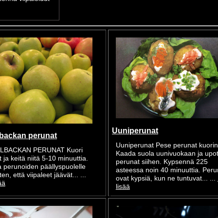
Uuniperunat
backan perunat
Uuniperunat Pese perunat kuori
LBACKAN PERUNAT Kuori
Kaada suola uunivuokaan ja upo
 ja keitä niitä 5-10 minuuttia.
perunat siihen. Kypsennä 225
 perunoiden päällyspuolelle
asteessa noin 40 minuuttia. Peru
siten, että viipaleet jäävät... ...
ovat kypsiä, kun ne tuntuvat... ...
ää
lisää