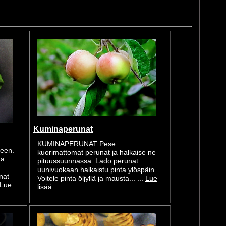
Kuminaperunat
KUMINAPERUNAT Pese
neen.
kuorimattomat perunat ja halkaise ne
ta
pituussuunnassa. Lado perunat
uunivuokaan halkaistu pinta ylöspäin.
nat
Voitele pinta öljyllä ja mausta... ...
Lue
Lue
lisää