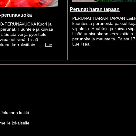
Perunat haran tapaan
-perunavuoka
PERUNAT HARAN TAPAAN Leik
kuorituista perunoista paksuhkoj
O-PERUNAVUOKA Kuori ja
viipaleita. Huuhtele ja kuivaa viip
i perunat. Huuhtele ja kuivaa
Lisää uunivuokaan kerroksittain
t. Sulata voi ja pyörittele
perunoita ja mausteita. Paista 175.
iipaleet siinä. Lisää
Lue lisää
kaan kerroksittain... ...
Lue
 Jokainen kokki
eille jokaiselle.