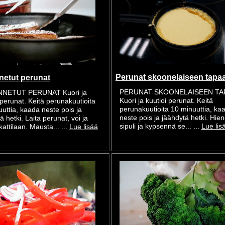
Perunat skoonelaiseen tapa
etut perunat
PERUNAT SKOONELAISEEN TA
NETUT PERUNAT Kuori ja
Kuori ja kuutioi perunat. Keitä
 perunat. Keitä perunakuutioita
perunakuutioita 10 minuuttia, ka
uttia, kaada neste pois ja
neste pois ja jäähdytä hetki. Hie
ä hetki. Laita perunat, voi ja
sipuli ja kypsennä se... ...
Lue lis
attilaan. Mausta... ...
Lue lisää