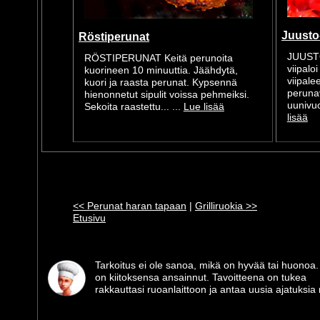
Juusto
Röstiperunat
JUUST
RÖSTIPERUNAT Keitä perunoita
viipalo
kuorineen 10 minuuttia. Jäähdytä,
viipalee
kuori ja raasta perunat. Kypsennä
perunav
hienonnetut sipulit voissa pehmeiksi.
uunivuo
Sekoita raastettu... ...
Lue lisää
lisää
<< Perunat haran tapaan
|
Grilliruokia >>
Etusivu
Tarkoitus ei ole sanoa, mikä on hyvää tai huonoa.
on kiitoksensa ansainnut. Tavoitteena on tukea
rakkauttasi ruoanlaittoon ja antaa uusia ajatuksia m