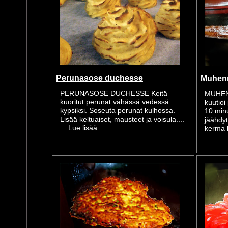
Perunasose duchesse
Muhenn
PERUNASOSE DUCHESSE Keitä
MUHEN
kuoritut perunat vähässä vedessä
kuutioi
kypsiksi. Soseuta perunat kulhossa.
10 minu
Lisää keltuaiset, mausteet ja voisula....
jäähdyt
...
Lue lisää
kerma k