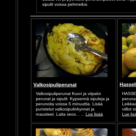
sipulit voissa pehmeiksi.
Hassel
Valkosipuliperunat
HASSE
Valkosipuliperunat Kuori ja viipaloi
perunat
perunat ja sipulit. Kypsennä sipuleja ja
Leikkaa
perunoita voissa 5 minuuttia. Lisää
viillot 
puristetut valkosipulinkynnet ja
Lue lis
mausteet. Laita seos... ...
Lue lisää