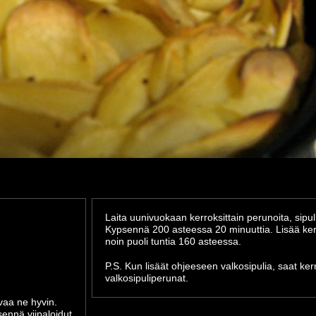
Laita uunivuokaan kerroksittain perunoita, sipul
Kypsennä 200 asteessa 20 minuuttia. Lisää ke
noin puoli tuntia 160 asteessa.
P.S. Kun lisäät ohjeeseen valkosipulia, saat ke
valkosipuliperunat.
ivaa ne hyvin.
sennä viipaloidut