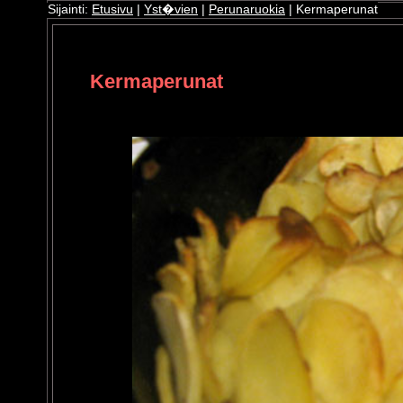
Sijainti:
Etusivu
|
Yst�vien
|
Perunaruokia
| Kermaperunat
ri
oshop
Kermaperunat