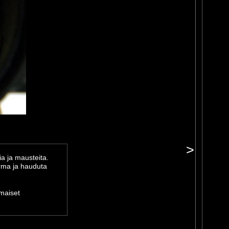
>
ia ja mausteita.
rma ja hauduta
rmaiset