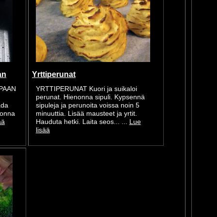
an
Yrttiperunat
PAAN
YRTTIPERUNAT Kuori ja suikaloi
perunat. Hienonna sipuli. Kypsennä
ada
sipuleja ja perunoita voissa noin 5
nonna
minuuttia. Lisää mausteet ja yrtit.
ää
Hauduta hetki. Laita seos... ...
Lue
lisää