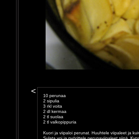
<
10 perunaa
2 sipulia
3 rkl voita
2 dl kermaa
2 tl suolaa
2 tl valkopippuria
Kuori ja viipaloi perunat. Huuhtele viipaleet ja ku
Sulata voi ja pyörittele perunaviipaleet siinä. Kyp