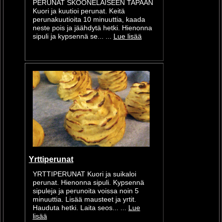
PERUNAT SKOONELAISEEN TAPAAN
Kuori ja kuutioi perunat. Keitä
perunakuutioita 10 minuuttia, kaada
neste pois ja jäähdytä hetki. Hienonna
sipuli ja kypsennä se... ...
Lue lisää
Yrttiperunat
YRTTIPERUNAT Kuori ja suikaloi
perunat. Hienonna sipuli. Kypsennä
sipuleja ja perunoita voissa noin 5
minuuttia. Lisää mausteet ja yrtit.
Hauduta hetki. Laita seos... ...
Lue
lisää