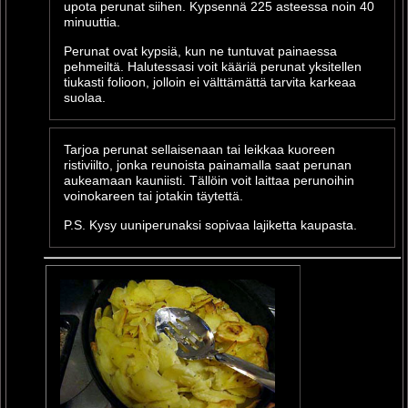
upota perunat siihen. Kypsennä 225 asteessa noin 40
minuuttia.
Perunat ovat kypsiä, kun ne tuntuvat painaessa
pehmeiltä. Halutessasi voit kääriä perunat yksitellen
tiukasti folioon, jolloin ei välttämättä tarvita karkeaa
suolaa.
Tarjoa perunat sellaisenaan tai leikkaa kuoreen
ristiviilto, jonka reunoista painamalla saat perunan
aukeamaan kauniisti. Tällöin voit laittaa perunoihin
voinokareen tai jotakin täytettä.
P.S. Kysy uuniperunaksi sopivaa lajiketta kaupasta.