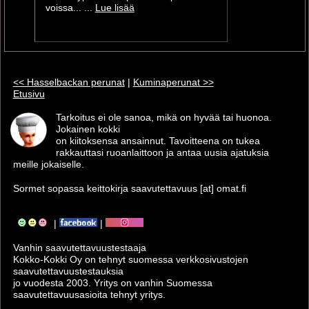
voissa... ...
Lue lisää
<< Hasselbackan perunat
|
Kuminaperunat >>
Etusivu
Tarkoitus ei ole sanoa, mikä on hyvää tai huonoa.
Jokainen kokki
on kiitoksensa ansainnut. Tavoitteena on tukea
rakkauttasi ruoanlaittoon ja antaa uusia ajatuksia
meille jokaiselle.
Sormet sopassa keittokirja saavutettavuus [at] omat.fi
|
|
Vanhin saavutettavuus­testaaja
Kokko-Kokki Oy on tehnyt suomessa verkkosivustojen
saavutettavuus­testauksia
jo vuodesta 2003. Yritys on vanhin Suomessa
saavutettavuusasioita tehnyt yritys.