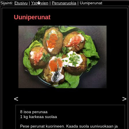
Sijainti:
Etusivu
|
Yst�vien
|
Perunaruokia
| Uuniperunat
Uuniperunat
ri
oshop
<
>
8 isoa perunaa
1 kg karkeaa suolaa
Pese perunat kuorineen. Kaada suola uunivuokaan ja