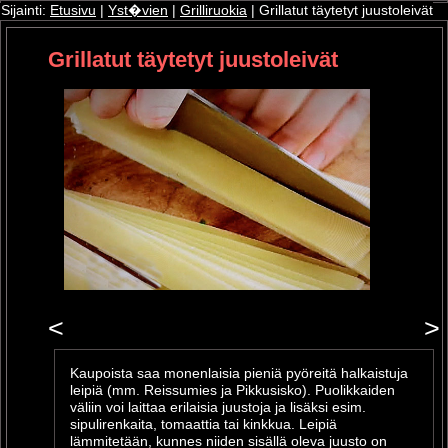
Sijainti:
Etusivu
|
Yst�vien
|
Grilliruokia
| Grillatut täytetyt juustoleivät
Grillatut täytetyt juustoleivät
ri
oshop
<
>
Kaupoista saa monenlaisia pieniä pyöreitä halkaistuja
leipiä (mm. Reissumies ja Pikkusisko). Puolikkaiden
väliin voi laittaa erilaisia juustoja ja lisäksi esim.
sipulirenkaita, tomaattia tai kinkkua. Leipiä
lämmitetään, kunnes niiden sisällä oleva juusto on