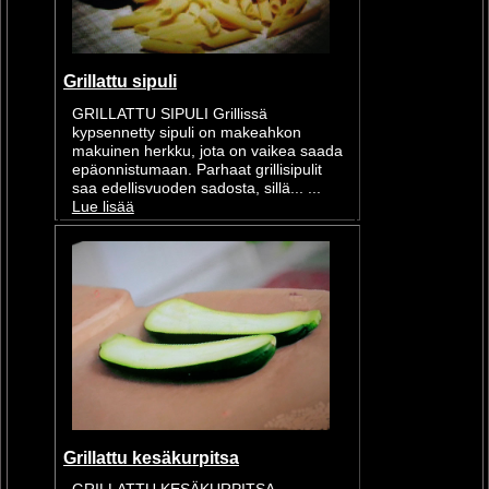
Grillattu sipuli
GRILLATTU SIPULI Grillissä
kypsennetty sipuli on makeahkon
makuinen herkku, jota on vaikea saada
epäonnistumaan. Parhaat grillisipulit
saa edellisvuoden sadosta, sillä... ...
Lue lisää
Grillattu kesäkurpitsa