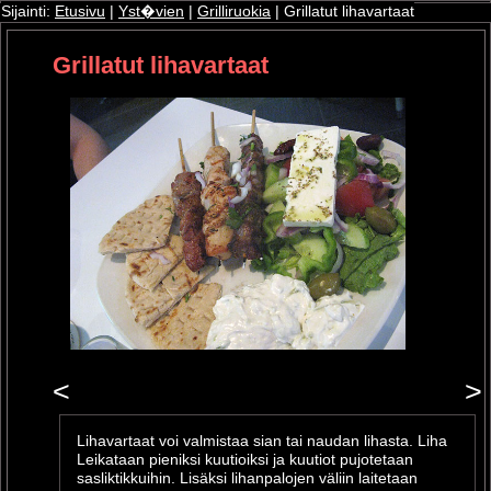
Sijainti:
Etusivu
|
Yst�vien
|
Grilliruokia
| Grillatut lihavartaat
Grillatut lihavartaat
ri
oshop
<
>
Lihavartaat voi valmistaa sian tai naudan lihasta. Liha
Leikataan pieniksi kuutioiksi ja kuutiot pujotetaan
sasliktikkuihin. Lisäksi lihanpalojen väliin laitetaan