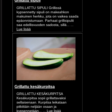
Grillattu sipuli
GRILLATTU SIPULI Grillissä
kypsennetty sipuli on makeahkon
makuinen herkku, jota on vaikea saada
epäonnistumaan. Parhaat grillisipulit
saa edellisvuoden sadosta, sillä... ...
Lue lisää
Grillattu kesäkurpitsa
GRILLATTU KESÄKURPITSA
Kesäkurpitsa sopii grillattavaksi
sellaisenaan. Kurpitsa leikataan
pitkittäin neljään osaan ja
kypsennetään... ...
Lue lisää