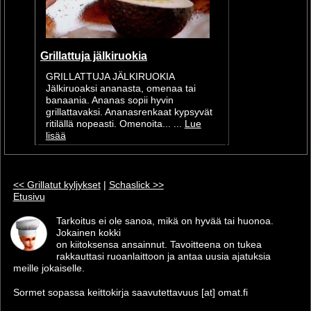
Grillattuja jälkiruokia
GRILLATTUJA JÄLKIRUOKIA
Jälkiruoaksi ananasta, omenaa tai
banaania. Ananas sopii hyvin
grillattavaksi. Ananasrenkaat kypsyvät
ritilällä nopeasti. Omenoita... ...
Lue
lisää
<< Grillatut kyljykset
|
Schaslick >>
Etusivu
Tarkoitus ei ole sanoa, mikä on hyvää tai huonoa.
Jokainen kokki
on kiitoksensa ansainnut. Tavoitteena on tukea
rakkauttasi ruoanlaittoon ja antaa uusia ajatuksia
meille jokaiselle.
Sormet sopassa keittokirja saavutettavuus [at] omat.fi