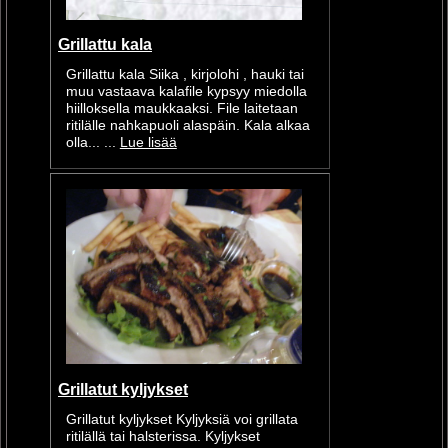
Grillattu kala
Grillattu kala Siika , kirjolohi , hauki tai
muu vastaava kalafile kypsyy miedolla
hiilloksella maukkaaksi. File laitetaan
ritilälle nahkapuoli alaspäin. Kala alkaa
olla... ...
Lue lisää
Grillatut kyljykset
Grillatut kyljykset Kyljyksiä voi grillata
ritilällä tai halsterissa. Kyljykset