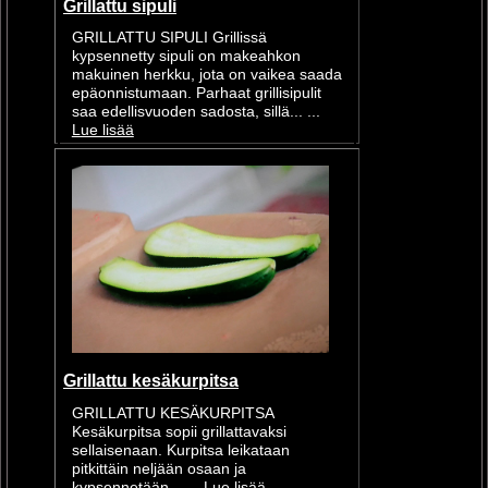
Grillattu sipuli
GRILLATTU SIPULI Grillissä
kypsennetty sipuli on makeahkon
makuinen herkku, jota on vaikea saada
epäonnistumaan. Parhaat grillisipulit
saa edellisvuoden sadosta, sillä... ...
Lue lisää
Grillattu kesäkurpitsa
GRILLATTU KESÄKURPITSA
Kesäkurpitsa sopii grillattavaksi
sellaisenaan. Kurpitsa leikataan
pitkittäin neljään osaan ja
kypsennetään... ...
Lue lisää