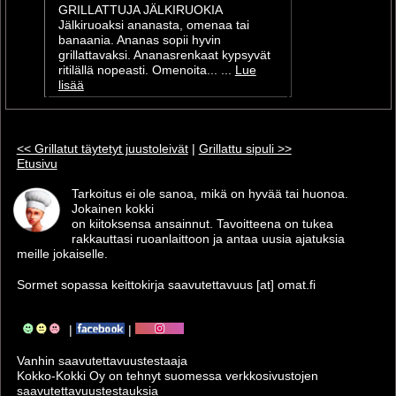
GRILLATTUJA JÄLKIRUOKIA
Jälkiruoaksi ananasta, omenaa tai
banaania. Ananas sopii hyvin
grillattavaksi. Ananasrenkaat kypsyvät
ritilällä nopeasti. Omenoita... ...
Lue
lisää
<< Grillatut täytetyt juustoleivät
|
Grillattu sipuli >>
Etusivu
Tarkoitus ei ole sanoa, mikä on hyvää tai huonoa.
Jokainen kokki
on kiitoksensa ansainnut. Tavoitteena on tukea
rakkauttasi ruoanlaittoon ja antaa uusia ajatuksia
meille jokaiselle.
Sormet sopassa keittokirja saavutettavuus [at] omat.fi
|
|
Vanhin saavutettavuus­testaaja
Kokko-Kokki Oy on tehnyt suomessa verkkosivustojen
saavutettavuus­testauksia