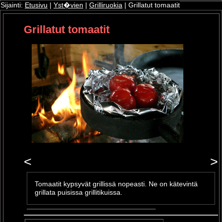
Sijainti:
Etusivu
|
Yst�vien
|
Grilliruokia
| Grillatut tomaatit
Grillatut tomaatit
ri
oshop
<
>
Tomaatit kypsyvät grillissä nopeasti. Ne on kätevintä
grillata puisissa grillitikuissa.