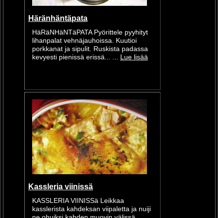
Häränhäntäpata
HäRäNHäNTäPATA Pyörittele pyyhityt
lihanpalat vehnäjauhoissa. Kuutioi
porkkanat ja sipulit. Ruskista padassa
kevyesti pienissä erissä... ...
Lue lisää
Kassleria viinissä
KASSLERIA VIINISSä Leikkaa
kasslerista kahdeksan viipaletta ja nuiji
ne ohuiksi kahden muovin välissä.