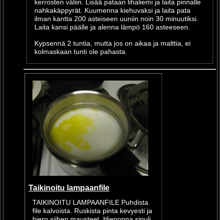
kerrosten väliin. Lisää pataan lihaliemi ja laita pinnalle
nahkakäppyrät. Kuumenna kiehuvaksi ja laita pata
ilman kantta 200 asteiseen uuniin noin 30 minuutiksi.
Laita kansi päälle ja alenna lämpö 160 asteeseen.
Kypsennä 2 tuntia, mutta jos on aikaa ja malttia, ei
kolmaskaan tunti ole pahasta.
Taikinoitu lampaanfile
TAIKINOITU LAMPAANFILE Puhdista
file kalvoista. Ruskista pinta kevyesti ja
hiero siihen mausteet. Hienonna sipuli,