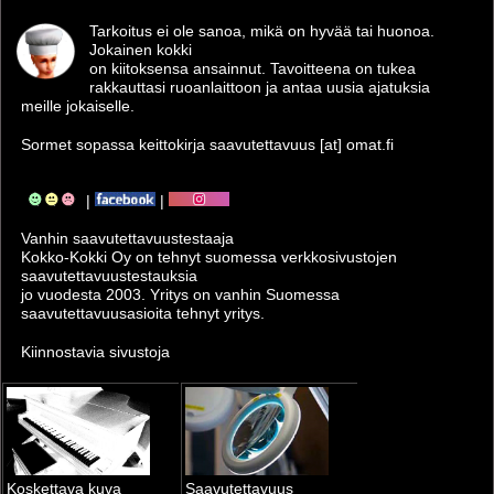
Tarkoitus ei ole sanoa, mikä on hyvää tai huonoa.
Jokainen kokki
on kiitoksensa ansainnut. Tavoitteena on tukea
rakkauttasi ruoanlaittoon ja antaa uusia ajatuksia
meille jokaiselle.
Sormet sopassa keittokirja saavutettavuus [at] omat.fi
|
|
Vanhin saavutettavuus­testaaja
Kokko-Kokki Oy on tehnyt suomessa verkkosivustojen
saavutettavuus­testauksia
jo vuodesta 2003. Yritys on vanhin Suomessa
saavutettavuusasioita tehnyt yritys.
Kiinnostavia sivustoja
Koskettava kuva
Saavutettavuus