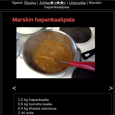
Sijainti:
Etusivu
|
Juhlap�yt��n
|
Liharuokia
| Marskin
hapankaalipata
ri
Marskin hapankaalipata
oshop
<
>
1,5 kg hapankaalia
0,6 kg tuoretta kaalia
0,5 kg lihaista siansivua
2 rkl voita