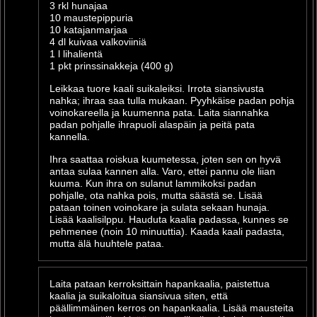
3 rkl hunajaa
10 maustepippuria
10 katajanmarjaa
4 dl kuivaa valkoviiniä
1 l lihalientä
1 pkt prinssinakkeja (400 g)
Leikkaa tuore kaali suikaleiksi. Irrota siansivusta
nahka; ihraa saa tulla mukaan. Pyyhkäise padan pohja
voinokareella ja kuumenna pata. Laita siannahka
padan pohjalle ihrapuoli alaspäin ja peitä pata
kannella.
Ihra saattaa roiskua kuumetessa, joten sen on hyvä
antaa sulaa kannen alla. Varo, ettei pannu ole liian
kuuma. Kun ihra on sulanut lammikoksi padan
pohjalle, ota nahka pois, mutta säästä se. Lisää
pataan toinen voinokare ja sulata sekaan hunaja.
Lisää kaalisilppu. Hauduta kaalia padassa, kunnes se
pehmenee (noin 10 minuuttia). Kaada kaali padasta,
mutta älä huuhtele pataa.
Laita pataan kerroksittain hapankaalia, paistettua
kaalia ja suikaloitua siansivua siten, että
päällimmäinen kerros on hapankaalia. Lisää mausteita