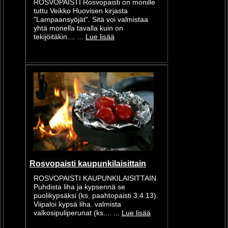
ROSVOPAISTI Rosvopaisti on monille
tuttu Veikko Huovisen kirjasta
"Lampaansyöjät". Sitä voi valmistaa
yhtä monella tavalla kuin on
tekijöitäkin.... ...
Lue lisää
Rosvopaisti kaupunkilaisittain
ROSVOPAISTI KAUPUNKILAISITTAIN
Puhdista liha ja kypsennä se
puolikypsäksi (ks. paahtopaisti 3.4.13).
Viipaloi kypsä liha. valmista
valkosipuliperunat (ks.... ...
Lue lisää