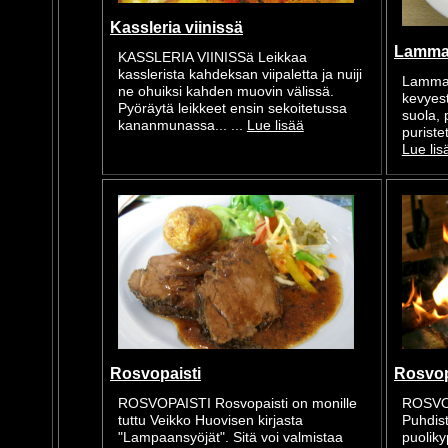
Kassleria viinissä
Lamma
KASSLERIA VIINISSä Leikkaa
kasslerista kahdeksan viipaletta ja nuiji
Lammasp
ne ohuiksi kahden muovin välissä.
kevyest
Pyöräytä leikkeet ensin sekoitetussa
suola, 
kananmunassa... ...
Lue lisää
puristet
Lue lis
Rosvopaisti
Rosvopa
ROSVOPAISTI Rosvopaisti on monille
ROSVO
tuttu Veikko Huovisen kirjasta
Puhdist
"Lampaansyöjät". Sitä voi valmistaa
puoliky