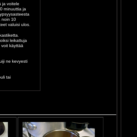
ja voitele
 minuuttia ja
kypsyysasteesta
 noin 10
eet valuisi ulos.
kastiketta.
iksi leikattuja
 voit käyttää
uiji ne kevyesti
li tai