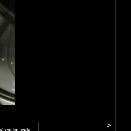
>
lmän veden avulla.