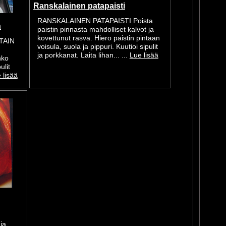
Ranskalainen patapaisti
RANSKALAINEN PATAPAISTI Poista
n
paistin pinnasta mahdolliset kalvot ja
kovettunut rasva. Hiero paistin pintaan
TAIN
voisula, suola ja pippuri. Kuutioi sipulit
ja porkkanat. Laita lihan... ...
Lue lisää
hko
ulit
 lisää
ja