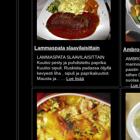
Lammaspata slaavilaisittain
Ambro
LAMMASPATA SLAAVILAISITTAIN
AMBRO
Kuutioi pesty ja puhdistettu paprika.
marinoi
Kuutioi sipuli. Ruskista padassa öljyllä
paistin
kevyesti liha , sipuli ja paprikakuutiot.
siihen 
Mausta ja... ...
Lue lisää
suolaa.
...
Lue 