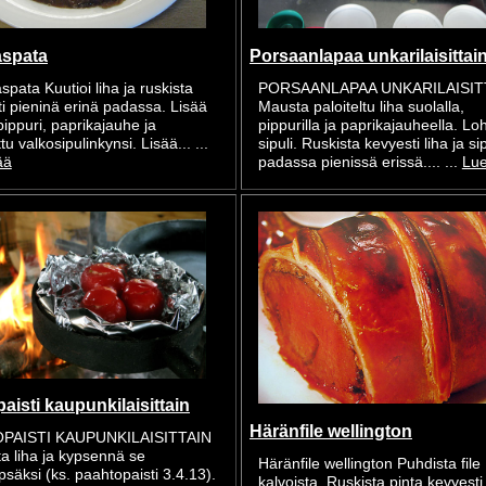
spata
Porsaanlapaa unkarilaisittai
ata Kuutioi liha ja ruskista
PORSAANLAPAA UNKARILAISIT
i pieninä erinä padassa. Lisää
Mausta paloiteltu liha suolalla,
pippuri, paprikajauhe ja
pippurilla ja paprikajauheella. Lo
tu valkosipulinkynsi. Lisää... ...
sipuli. Ruskista kevyesti liha ja sip
ää
padassa pienissä erissä.... ...
Lue
isti kaupunkilaisittain
Häränfile wellington
PAISTI KAUPUNKILAISITTAIN
a liha ja kypsennä se
Häränfile wellington Puhdista file
psäksi (ks. paahtopaisti 3.4.13).
kalvoista. Ruskista pinta kevyesti 