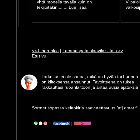
yhtä monella tavalla kuin on
Viipalo
tekijöitäkin.... ...
Lue lisää
valkosip
<< Liharuokia
|
Lammaspata slaavilaisittain >>
Etusivu
Tarkoitus ei ole sanoa, mikä on hyvää tai huonoa.
on kiitoksensa ansainnut. Tavoitteena on tukea
rakkauttasi ruoanlaittoon ja antaa uusia ajatuksia m
Sormet sopassa keittokirja saavutettavuus [at] omat.fi
|
|