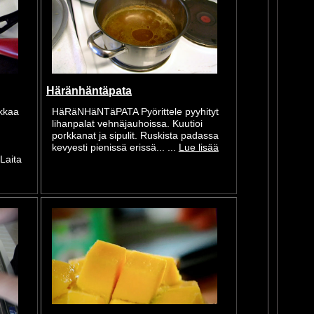
Häränhäntäpata
kkaa
HäRäNHäNTäPATA Pyörittele pyyhityt
lihanpalat vehnäjauhoissa. Kuutioi
porkkanat ja sipulit. Ruskista padassa
kevyesti pienissä erissä... ...
Lue lisää
Laita