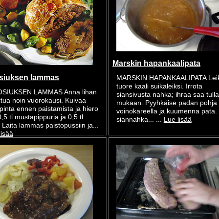
Marskin hapankaalipata
siuksen lammas
MARSKIN HAPANKAALIPATA Lei
tuore kaali suikaleiksi. Irrota
SIUKSEN LAMMAS Anna lihan
siansivusta nahka; ihraa saa tulla
tua noin vuorokausi. Kuivaa
mukaan. Pyyhkäise padan pohja
 pinta ennen paistamista ja hiero
voinokareella ja kuumenna pata. 
0,5 tl mustapippuria ja 0,5 tl
siannahka... ...
Lue lisää
 Laita lammas paistopussiin ja...
lisää