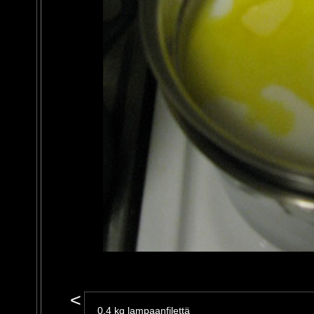
<
0,4 kg lampaanfilettä