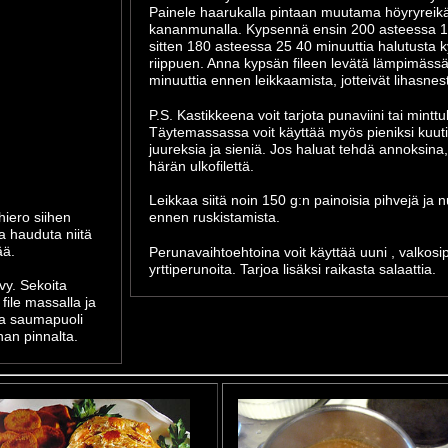
Painele haarukalla pintaan muutama höyryreikä 
kananmunalla. Kypsennä ensin 200 asteessa 10
sitten 180 asteessa 25 40 minuuttia halutusta 
riippuen. Anna kypsän fileen levätä lämpimässä
minuuttia ennen leikkaamista, jotteivät lihasnest
P.S. Kastikkeena voit tarjota punaviini tai minttu
Täytemassassa voit käyttää myös pieniksi kuutio
juureksia ja sieniä. Jos haluat tehdä annoksina,
härän ulkofilettä.
Leikkaa siitä noin 150 g:n painoisia pihvejä ja n
hiero siihen
ennen ruskistamista.
a hauduta niitä
ää.
Perunavaihtoehtoina voit käyttää uuni , valkosipu
yrttiperunoita. Tarjoa lisäksi raikasta salaattia.
evy. Sekoita
file massalla ja
aita saumapuoli
nan pinnalta.