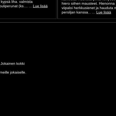
i kypsä liha. valmista
hiero siihen mausteet. Hienonna s
uliperunat (ks.... ...
Lue lisää
viipaloi herkkusienet ja hauduta n
persiljan kanssa... ...
Lue lisää
 Jokainen kokki
eille jokaiselle.