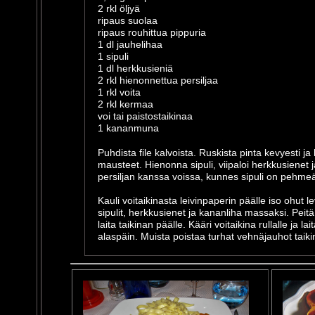
2 rkl öljyä
ripaus suolaa
ripaus rouhittua pippuria
1 dl jauhelihaa
1 sipuli
1 dl herkkusieniä
2 rkl hienonnettua persiljaa
1 rkl voita
2 rkl kermaa
voi tai paistostaikinaa
1 kananmuna
Puhdista file kalvoista. Ruskista pinta kevyesti ja 
mausteet. Hienonna sipuli, viipaloi herkkusienet j
persiljan kanssa voissa, kunnes sipuli on pehme
Kauli voitaikinasta leivinpaperin päälle iso ohut l
sipulit, herkkusienet ja kananliha massaksi. Peitä 
laita taikinan päälle. Kääri voitaikina rullalle ja l
alaspäin. Muista poistaa turhat vehnäjauhot taiki