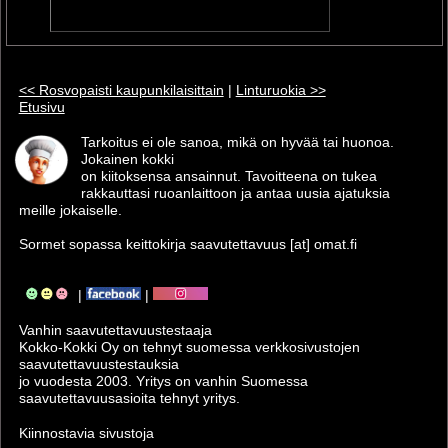
<< Rosvopaisti kaupunkilaisittain
|
Linturuokia >>
Etusivu
Tarkoitus ei ole sanoa, mikä on hyvää tai huonoa.
Jokainen kokki
on kiitoksensa ansainnut. Tavoitteena on tukea
rakkauttasi ruoanlaittoon ja antaa uusia ajatuksia
meille jokaiselle.
Sormet sopassa keittokirja saavutettavuus [at] omat.fi
|
|
Vanhin saavutettavuus­testaaja
Kokko-Kokki Oy on tehnyt suomessa verkkosivustojen
saavutettavuus­testauksia
jo vuodesta 2003. Yritys on vanhin Suomessa
saavutettavuusasioita tehnyt yritys.
Kiinnostavia sivustoja