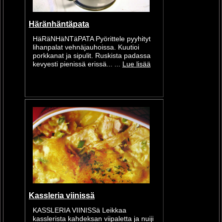
Häränhäntäpata
HäRäNHäNTäPATA Pyörittele pyyhityt
lihanpalat vehnäjauhoissa. Kuutioi
porkkanat ja sipulit. Ruskista padassa
kevyesti pienissä erissä... ...
Lue lisää
Kassleria viinissä
KASSLERIA VIINISSä Leikkaa
kasslerista kahdeksan viipaletta ja nuiji