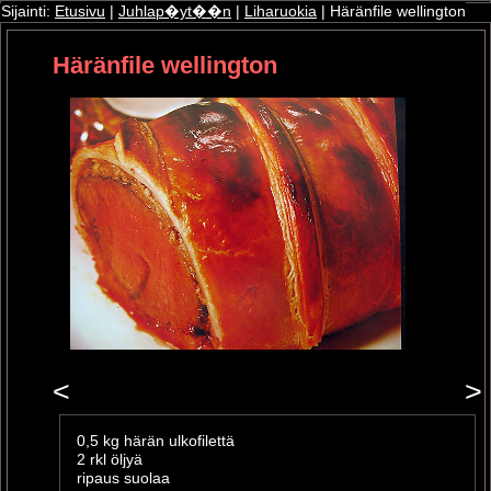
Sijainti:
Etusivu
|
Juhlap�yt��n
|
Liharuokia
| Häränfile wellington
Häränfile wellington
ri
oshop
<
>
0,5 kg härän ulkofilettä
2 rkl öljyä
ripaus suolaa