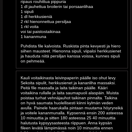
ripaus rouhittua pippuria
1 dl jauhettua broilerin tai porsaanlihaa
1 sipuli
1 dl herkkusieniä
2 rkl hienonnettua persiljaa
1 rkl voita
voi tai paistostaikinaa
1 kananmuna
Puhdista file kalvoista. Ruskista pinta kevyesti ja hiero
siihen mausteet. Hienonna sipuli, viipaloi herkkusienet
ja hauduta niitä persiljan kanssa voissa, kunnes sipuli
on pehmeää.
Kauli voitaikinasta leivinpaperin päälle iso ohut levy.
Sekoita sipulit, herkkusienet ja kananliha massaksi.
Peitä file massalla ja laita taikinan päälle. Kääri
voitaikina rullalle ja laita saumapuoli alaspäin. Muista
poistaa turhat vehnäjauhot taikinan pinnalta. Taikina
on hyvä saumata huolellisesti kiinni kylmän veden
avulla. Painele haarukalla pintaan muutama höyryreikä
ja voitele kananmunalla. Kypsennä ensin 200 asteessa
10 minuuttia ja sitten 180 asteessa 25 40 minuuttia
halutusta kypsyysasteesta riippuen. Anna kypsän
fileen levätä lämpimässä noin 10 minuuttia ennen