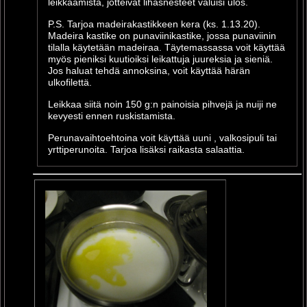
leikkaamista, jotteivät lihasnesteet valuisi ulos.
P.S. Tarjoa madeirakastikkeen kera (ks. 1.13.20).
Madeira kastike on punaviinikastike, jossa punaviinin
tilalla käytetään madeiraa. Täytemassassa voit käyttää
myös pieniksi kuutioiksi leikattuja juureksia ja sieniä.
Jos haluat tehdä annoksina, voit käyttää härän
ulkofilettä.
Leikkaa siitä noin 150 g:n painoisia pihvejä ja nuiji ne
kevyesti ennen ruskistamista.
Perunavaihtoehtoina voit käyttää uuni , valkosipuli tai
yrttiperunoita. Tarjoa lisäksi raikasta salaattia.