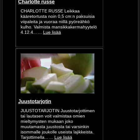
Charlotte russe
CHARLOTTE RUSSE Leikkaa
kääretortusta noin 0,5 cm:n paksuisia
viipaleita ja vuoraa niillä pyöreähkö
kulho. Valmista mansikkakermahyytelö
4.12.4... ...
Lue lisää
Juustotarjotin
JUUSTOTARJOTIN Juustotarjottimen
tai lautasen voit valmistaa omien
mieltymysten mukaan joko
muutamasta juustosta tai varsinkin
isommalle joukolle useista lajikkeista.
Tarjottimella... ...
Lue lisää