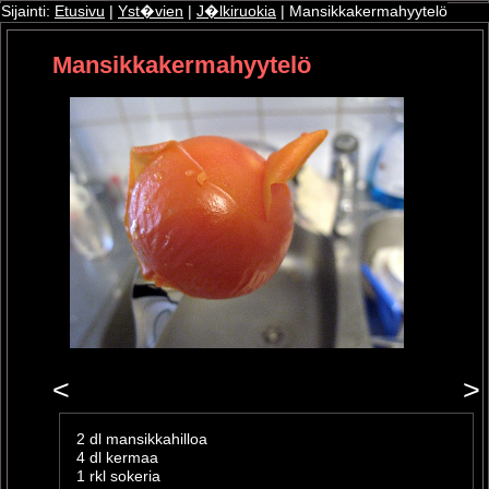
Sijainti:
Etusivu
|
Yst�vien
|
J�lkiruokia
| Mansikkakermahyytelö
Mansikkakermahyytelö
ri
oshop
<
>
2 dl mansikkahilloa
4 dl kermaa
1 rkl sokeria