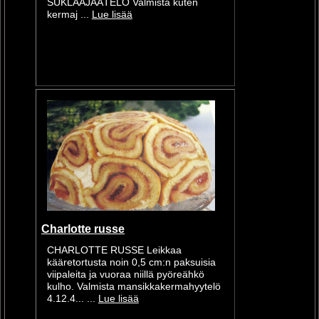
SUKLAAJÄÄTELÖ Valmista kuten
kermaj ...
Lue lisää
Charlotte russe
CHARLOTTE RUSSE Leikkaa
kääretortusta noin 0,5 cm:n paksuisia
viipaleita ja vuoraa niillä pyöreähkö
kulho. Valmista mansikkakermahyytelö
4.12.4... ...
Lue lisää