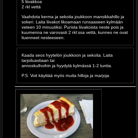
5 liivakkoa
2 rkl vettä
Vaahdota kerma ja sekoita joukkoon mansikkahillo ja
sokeri. Laita liivakot likoamaan runsaaseen kylmään
veteen 10 minuutiksi. Purista liivakoista neste pois ja
kuumenna ne varovasti 2 rkl:ssa vettä, kunnes ne ovat
liuenneet nesteeseen.
Kaada seos hyytelön joukkoon ja sekoita. Laita
tarjoiluastiaan tai
annoskulhoihin ja hyydytä kylmässä 1-2 tuntia.
P.S. Voit käyttää myös muita hilloja ja marjoja.