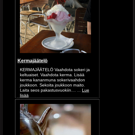
Kermajäätelö
KERMAJÄÄTELÖ Vaahdota sokeri ja
keltuaiset. Vaahdota kerma. Lisää
kerma kananmuna sokerivaahdon
joukkoon. Sekoita joukkoon maito.
Laita seos pakastusvuokiin.... ...
Lue
lisää