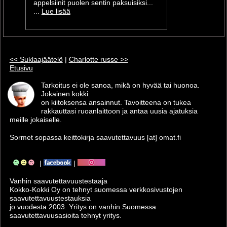
appelsiinit puolen sentin paksuisiksi...
...
Lue lisää
<< Suklaajäätelö
|
Charlotte russe >>
Etusivu
Tarkoitus ei ole sanoa, mikä on hyvää tai huonoa.
Jokainen kokki
on kiitoksensa ansainnut. Tavoitteena on tukea
rakkauttasi ruoanlaittoon ja antaa uusia ajatuksia
meille jokaiselle.
Sormet sopassa keittokirja saavutettavuus [at] omat.fi
|
|
Vanhin saavutettavuus­testaaja
Kokko-Kokki Oy on tehnyt suomessa verkkosivustojen
saavutettavuus­testauksia
jo vuodesta 2003. Yritys on vanhin Suomessa
saavutettavuusasioita tehnyt yritys.