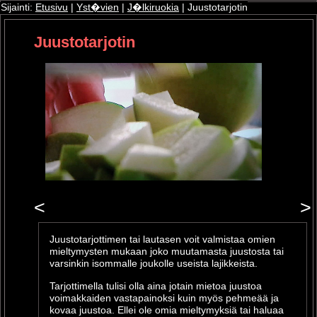
Sijainti:
Etusivu
|
Yst�vien
|
J�lkiruokia
| Juustotarjotin
Juustotarjotin
ri
oshop
<
>
Juustotarjottimen tai lautasen voit valmistaa omien
mieltymysten mukaan joko muutamasta juustosta tai
varsinkin isommalle joukolle useista lajikkeista.
Tarjottimella tulisi olla aina jotain mietoa juustoa
voimakkaiden vastapainoksi kuin myös pehmeää ja
kovaa juustoa. Ellei ole omia mieltymyksiä tai haluaa