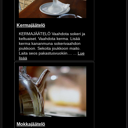
Kermajäätelö
KERMAJÄÄTELÖ Vaahdota sokeri ja
keltuaiset. Vaahdota kerma. Lisää
kerma kananmuna sokerivaahdon
joukkoon. Sekoita joukkoon maito.
Laita seos pakastusvuokiin.... ...
Lue
lisää
Mokkajäätelö