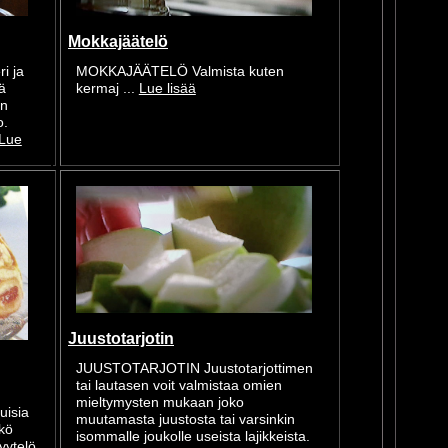
Mokkajäätelö
i ja
MOKKAJÄÄTELÖ Valmista kuten
ä
kermaj ...
Lue lisää
on
o.
Lue
Juustotarjotin
JUUSTOTARJOTIN Juustotarjottimen
tai lautasen voit valmistaa omien
mieltymysten mukaan joko
uisia
muutamasta juustosta tai varsinkin
hkö
isommalle joukolle useista lajikkeista.
yytelö