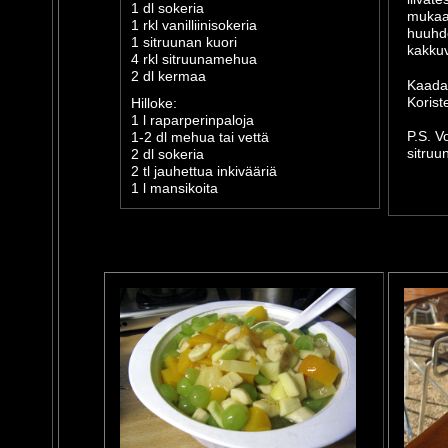
1 dl sokeria
mukaan
1 rkl vanilliinisokeria
huuhd
1 sitruunan kuori
kakkuv
4 rkl sitruunamehua
2 dl kermaa
Kaada 
Koriste
Hilloke:
1 l raparperinpaloja
P.S. V
1-2 dl mehua tai vettä
sitruu
2 dl sokeria
2 tl jauhettua inkivääriä
1 l mansikoita