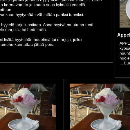
 kermavaahto ja kaada seos kylmällä vedellä
ottuun
uokaan hyytymään vähintään pariksi tunniksi.
hyytelö tarjoiluastiaan. Anna hyytyä muutama tunti.
le marjoilla tai hedelmillä.
Appels
oit lisätä hyytelöön hedelmiä tai marjoja, jolloin
APPEL
namehu kannattaa jättää pois.
kypsä
huuht
huole
...
Lue