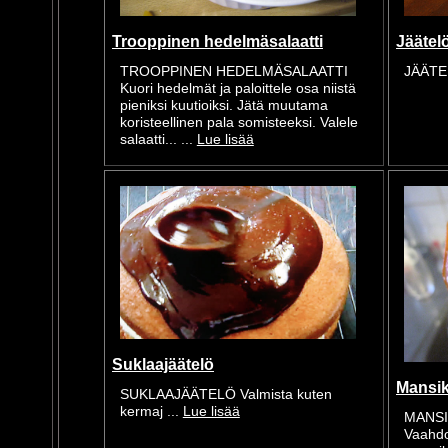
Trooppinen hedelmäsalaatti
Jäätelö
TROOPPINEN HEDELMÄSALAATTI
JÄÄTEL
Kuori hedelmät ja paloittele osa niistä
pieniksi kuutioiksi. Jätä muutama
koristeellinen pala somisteeksi. Valele
salaatti... ...
Lue lisää
Suklaajäätelö
Mansi
SUKLAAJÄÄTELÖ Valmista kuten
kermaj ...
Lue lisää
MANS
Vaahdo