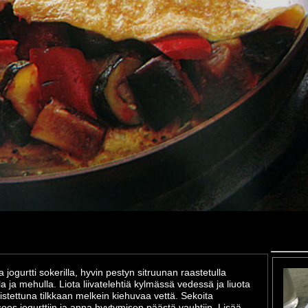
 jogurtti sokerilla, hyvin pestyn sitruunan raastetulla
la ja mehulla. Liota liivatelehtiä kylmässä vedessä ja liuota
istettuna tilkkaan melkein kiehuvaa vettä. Sekoita
eseos jogurttiin ja anna hyytymisen päästä vauhtiin. Lisää