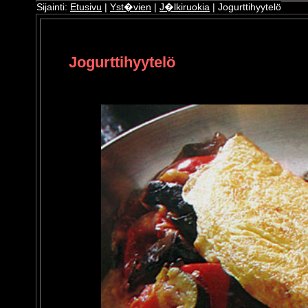
Sijainti:
Etusivu
|
Yst�vien
|
J�lkiruokia
| Jogurttihyytelö
ri
oshop
Jogurttihyytelö