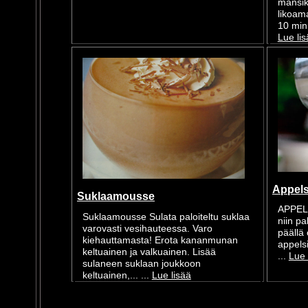
mansikk
likoam
10 minu
Lue li
Appels
Suklaamousse
APPELS
Suklaamousse Sulata paloiteltu suklaa
niin p
varovasti vesihauteessa. Varo
päällä 
kiehauttamasta! Erota kananmunan
appelsi
keltuainen ja valkuainen. Lisää
...
Lue 
sulaneen suklaan joukkoon
keltuainen,... ...
Lue lisää