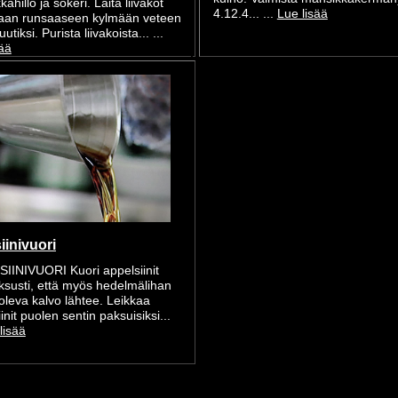
ahillo ja sokeri. Laita liivakot
4.12.4... ...
Lue lisää
aan runsaaseen kylmään veteen
utiksi. Purista liivakoista... ...
sää
iinivuori
IINIVUORI Kuori appelsiinit
aksusti, että myös hedelmälihan
oleva kalvo lähtee. Leikkaa
init puolen sentin paksuisiksi...
lisää