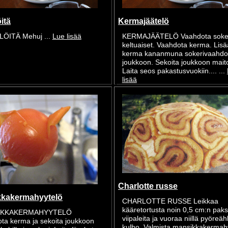
itä
Kermajäätelö
ÖITÄ Mehuj ...
Lue lisää
KERMAJÄÄTELÖ Vaahdota soker
keltuaiset. Vaahdota kerma. Lisä
kerma kananmuna sokerivaahd
joukkoon. Sekoita joukkoon mait
Laita seos pakastusvuokiin.... ...
lisää
Charlotte russe
kkakermahyytelö
CHARLOTTE RUSSE Leikkaa
kääretortusta noin 0,5 cm:n paks
IKKAKERMAHYYTELÖ
viipaleita ja vuoraa niillä pyöreä
ta kerma ja sekoita joukkoon
kulho. Valmista mansikkakermah