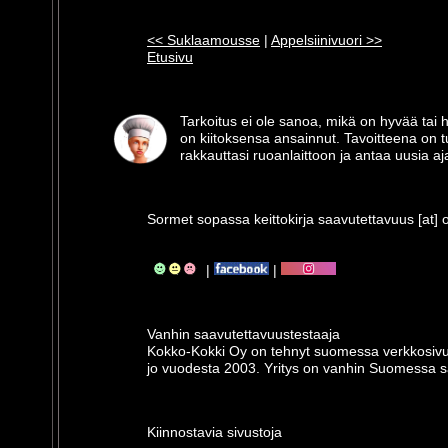
<< Suklaamousse
|
Appelsiinivuori >>
Etusivu
Tarkoitus ei ole sanoa, mikä on hyvää tai
on kiitoksensa ansainnut. Tavoitteena on 
rakkauttasi ruoanlaittoon ja antaa uusia aja
Sormet sopassa keittokirja saavutettavuus [at] o
|
|
Vanhin saavutettavuus­testaaja
Kokko-Kokki Oy on tehnyt suomessa verkkosivus
jo vuodesta 2003. Yritys on vanhin Suomessa sa
Kiinnostavia sivustoja