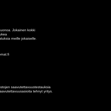
 huonoa. Jokainen kokki
tukea
tuksia meille jokaiselle.
mat.fi
tojen saavutettavuus­testauksia
avutettavuusasioita tehnyt yritys.