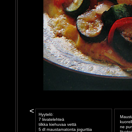
<
Hyytelö:
Mausta
7 liivatelehteä
kuorel
tilkka kiehuvaa vettä
ne pur
5 dl maustamatonta jogurttia
liivat