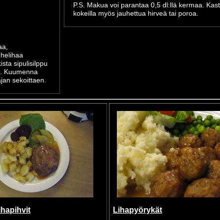
P.S. Makua voi parantaa 0,5 dl:llä kermaa. Kas
kokeilla myös jauhettua hirveä tai poroa.
aa,
uhelihaa
sta sipulisilppu
on. Kuumenna
ajan sekoittaen.
ihapihvit
Lihapyörykät