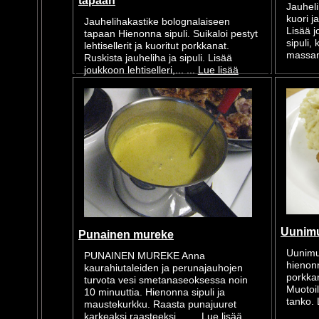
tapaan
Jauheli
kuori j
Jauhelihakastike bolognalaiseen
Lisää j
tapaan Hienonna sipuli. Suikaloi pestyt
sipuli
lehtisellerit ja kuoritut porkkanat.
massan 
Ruskista jauheliha ja sipuli. Lisää
joukkoon lehtiselleri,... ...
Lue lisää
Uunim
Punainen mureke
Uunimu
PUNAINEN MUREKE Anna
hienonn
kaurahiutaleiden ja perunajauhojen
porkkan
turvota vesi smetanaseoksessa noin
Muotoil
10 minuuttia. Hienonna sipuli ja
tanko. L
maustekurkku. Raasta punajuuret
karkeaksi raasteeksi.... ...
Lue lisää