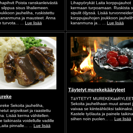
hapihvit Poista ranskanleivästä
Lihapyörykät Laita korppujauhot
a silppua sisus lihaliemeen.
kermaan turpoamaan. Ruskista si
oukkoon jauheliha, ruskistettu
sipulit öljyssä. Lisää turvonneide
, kananmuna ja mausteet. Anna
korppujauhojen joukkoon jauheli
turvota... ...
Lue lisää
kananmuna ja... ...
Lue lisää
Täytetyt murekekääryleet
ureke
TäYTETYT MUREKEKääRYLEE
Sekoita jauhelihaan muut aineet 
reke Sekoita jauheliha,
vaivaa se kiinteähköksi taikinaksi
etut anjovikset ja raastettu
Kastele työlauta ja painele taikin
a. Lisää kerma vähitellen.
siihen noin puolen... ...
Lue lisää
e taikinasta voidellulle vadille
aita pinnalle... ...
Lue lisää