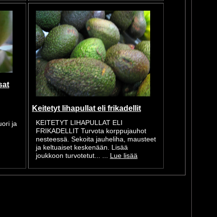
sat
Keitetyt lihapullat eli frikadellit
.
KEITETYT LIHAPULLAT ELI
ori ja
FRIKADELLIT Turvota korppujauhot
nesteessä. Sekoita jauheliha, mausteet
ja keltuaiset keskenään. Lisää
joukkoon turvotetut... ...
Lue lisää