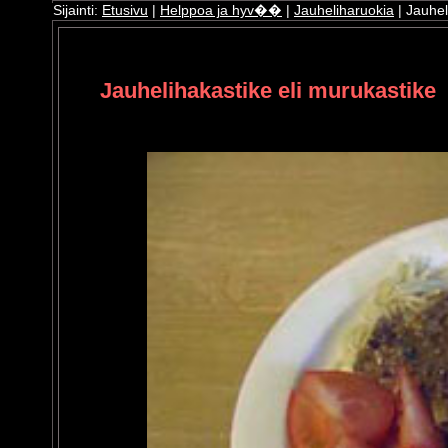
Sijainti:
Etusivu
|
Helppoa ja hyv��
|
Jauheliharuokia
| Jauhel
ri
oshop
Jauhelihakastike eli murukastike