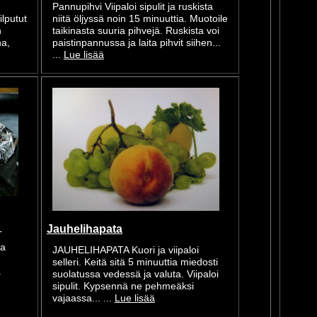
Pannupihvi Viipaloi sipulit ja ruskista
lputut
niitä öljyssä noin 15 minuuttia. Muotoile
n
taikinasta suuria pihvejä. Ruskista voi
ha,
paistinpannussa ja laita pihvit siihen...
...
Lue lisää
Jauhelihapata
T
ja
JAUHELIHAPATA Kuori ja viipaloi
.
selleri. Keitä sitä 5 minuuttia miedosti
a
suolatussa vedessä ja valuta. Viipaloi
sipulit. Kypsennä ne pehmeäksi
vajaassa... ...
Lue lisää