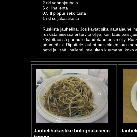
2 rkl vehnäjauhoja
6 dl lihalientä
0,5 tl pippurisekoitusta
1 rkl soijakastiketta
Ruskista jauheliha. Jos käytät sika nautajauhelih
ruskistamisessa ei tarvita öljyä, kun taas paistija
käytettäessä pannulle kaadetaan ensin öljy. Ruski
pehmeäksi. Ripottele jauhot paistoksen joukko
hetki ja lisää lihaliemi, mieluiten kuumana, koko 
Jauhel
Jauhelihakastike bolognalaiseen