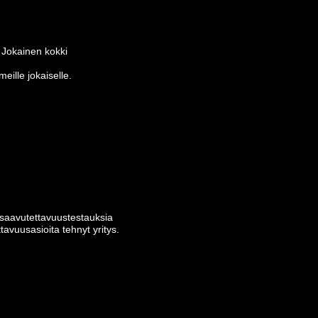
 Jokainen kokki
eille jokaiselle.
aavutettavuus­testauksia
avuusasioita tehnyt yritys.