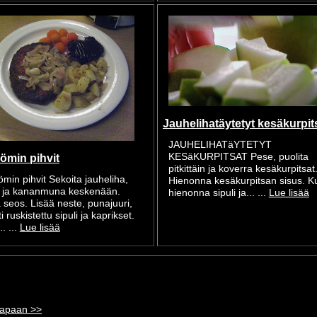
Jauhelihatäytetyt kesäkurpit
JAUHELIHATäYTETYT
KESäKURPITSAT Pese, puolita
ömin pihvit
pitkittäin ja koverra kesäkurpitsat
ömin pihvit Sekoita jauheliha,
Hienonna kesäkurpitsan sisus. Ku
 ja kananmuna keskenään.
hienonna sipuli ja... ...
Lue lisää
seos. Lisää neste, punajuuri,
 ruskistettu sipuli ja kaprikset.
. ...
Lue lisää
tapaan >>