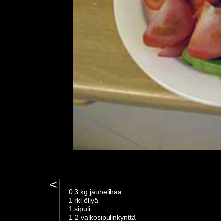
<
0,3 kg jauhelihaa
1 rkl öljyä
1 sipuli
1-2 valkosipulinkynttä