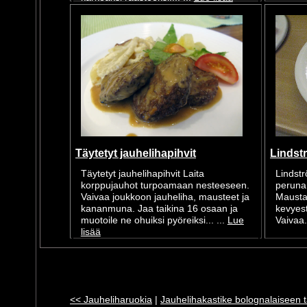
Täytetyt jauhelihapihvit
Lindstr
Täytetyt jauhelihapihvit Laita
Lindstr
korppujauhot turpoamaan nesteeseen.
peruna
Vaivaa joukkoon jauheliha, mausteet ja
Mausta 
kananmuna. Jaa taikina 16 osaan ja
kevyesti
muotoile ne ohuiksi pyöreiksi... ...
Lue
Vaivaa..
lisää
<< Jauheliharuokia
|
Jauhelihakastike bolognalaiseen 