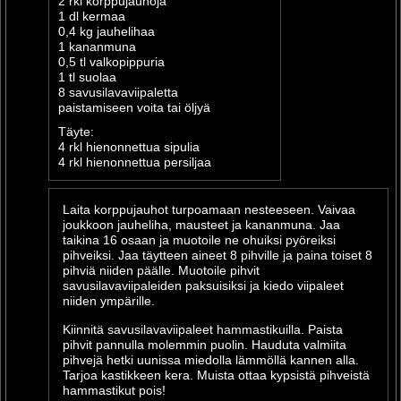
2 rkl korppujauhoja
1 dl kermaa
0,4 kg jauhelihaa
1 kananmuna
0,5 tl valkopippuria
1 tl suolaa
8 savusilavaviipaletta
paistamiseen voita tai öljyä
Täyte:
4 rkl hienonnettua sipulia
4 rkl hienonnettua persiljaa
Laita korppujauhot turpoamaan nesteeseen. Vaivaa
joukkoon jauheliha, mausteet ja kananmuna. Jaa
taikina 16 osaan ja muotoile ne ohuiksi pyöreiksi
pihveiksi. Jaa täytteen aineet 8 pihville ja paina toiset 8
pihviä niiden päälle. Muotoile pihvit
savusilavaviipaleiden paksuisiksi ja kiedo viipaleet
niiden ympärille.
Kiinnitä savusilavaviipaleet hammastikuilla. Paista
pihvit pannulla molemmin puolin. Hauduta valmiita
pihvejä hetki uunissa miedolla lämmöllä kannen alla.
Tarjoa kastikkeen kera. Muista ottaa kypsistä pihveistä
hammastikut pois!