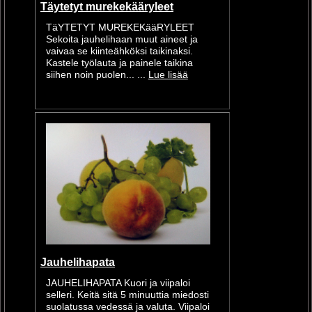
Täytetyt murekekääryleet
TäYTETYT MUREKEKääRYLEET
Sekoita jauhelihaan muut aineet ja
vaivaa se kiinteähköksi taikinaksi.
Kastele työlauta ja painele taikina
siihen noin puolen... ...
Lue lisää
Jauhelihapata
JAUHELIHAPATA Kuori ja viipaloi
selleri. Keitä sitä 5 minuuttia miedosti
suolatussa vedessä ja valuta. Viipaloi