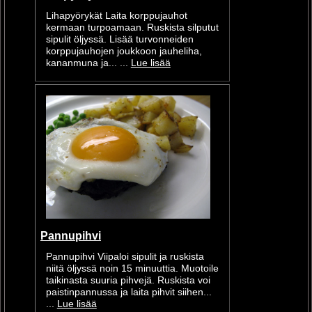
Lihapyörykät Laita korppujauhot
kermaan turpoamaan. Ruskista silputut
sipulit öljyssä. Lisää turvonneiden
korppujauhojen joukkoon jauheliha,
kananmuna ja... ...
Lue lisää
Pannupihvi
Pannupihvi Viipaloi sipulit ja ruskista
niitä öljyssä noin 15 minuuttia. Muotoile
taikinasta suuria pihvejä. Ruskista voi
paistinpannussa ja laita pihvit siihen...
...
Lue lisää