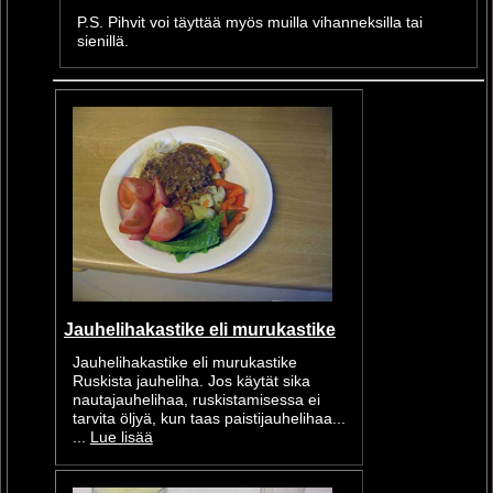
P.S. Pihvit voi täyttää myös muilla vihanneksilla tai
sienillä.
Jauhelihakastike eli murukastike
Jauhelihakastike eli murukastike
Ruskista jauheliha. Jos käytät sika
nautajauhelihaa, ruskistamisessa ei
tarvita öljyä, kun taas paistijauhelihaa...
...
Lue lisää