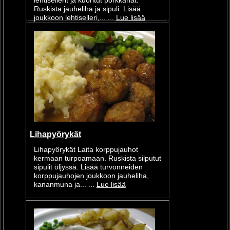
lehtisellerit ja kuoritut porkkanat.
Ruskista jauheliha ja sipuli. Lisää
joukkoon lehtiselleri,... ...
Lue lisää
Lihapyörykät
Lihapyörykät Laita korppujauhot
kermaan turpoamaan. Ruskista silputut
sipulit öljyssä. Lisää turvonneiden
korppujauhojen joukkoon jauheliha,
kananmuna ja... ...
Lue lisää