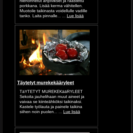
hienonnetut anjovikset ja raastettu
porkkana. Lisää kerma vähitellen.
Muotoile taikinasta voidellulle vadille
tanko. Laita pinnalle... ...
Lue lisää
Täytetyt murekekääryleet
TäYTETYT MUREKEKääRYLEET
Sekoita jauhelihaan muut aineet ja
vaivaa se kiinteähköksi taikinaksi.
Kastele työlauta ja painele taikina
siihen noin puolen... ...
Lue lisää