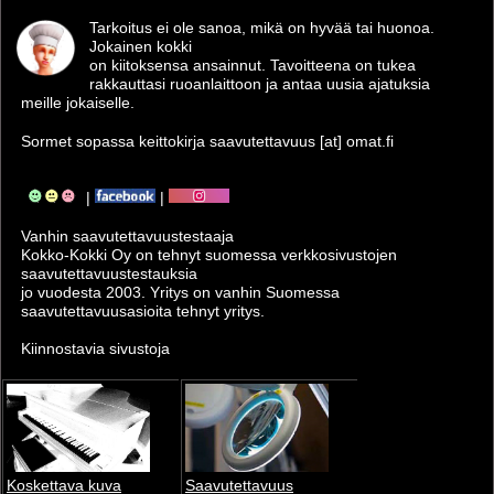
Tarkoitus ei ole sanoa, mikä on hyvää tai huonoa.
Jokainen kokki
on kiitoksensa ansainnut. Tavoitteena on tukea
rakkauttasi ruoanlaittoon ja antaa uusia ajatuksia
meille jokaiselle.
Sormet sopassa keittokirja saavutettavuus [at] omat.fi
|
|
Vanhin saavutettavuus­testaaja
Kokko-Kokki Oy on tehnyt suomessa verkkosivustojen
saavutettavuus­testauksia
jo vuodesta 2003. Yritys on vanhin Suomessa
saavutettavuusasioita tehnyt yritys.
Kiinnostavia sivustoja
Koskettava kuva
Saavutettavuus