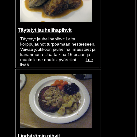
Täytetyt jauhelihapihvit
Täytetyt jauhelihapihvit Laita
korppujauhot turpoamaan nesteeseen.
Vaivaa joukkoon jauheliha, mausteet ja
kananmuna. Jaa taikina 16 osaan ja
muotoile ne ohuiksi pyöreiksi... ...
Lue
lisää
Lindströmin pihvit