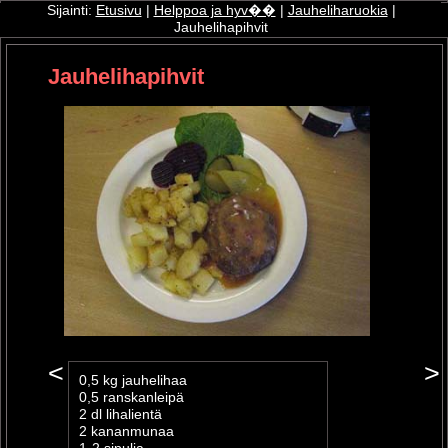
Sijainti:
Etusivu
|
Helppoa ja hyv��
|
Jauheliharuokia
|
Jauhelihapihvit
ri
Jauhelihapihvit
oshop
<
>
0,5 kg jauhelihaa
0,5 ranskanleipä
2 dl lihalientä
2 kananmunaa