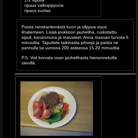
1-2 sipulia
ripaus valkopippuria
ripaus suolaa
Poista ranskanleivästä kuori ja silppua sisus
lihaliemeen. Lisää joukkoon jauheliha, ruskistettu
sipuli, kananmuna ja mausteet. Anna massan turvota 5
minuuttia. Taputtele taikinasta pihvejä ja paista ne
pannulla tai uunissa 200 asteessa 15 20 minuuttia.
P.S. Voit korvata osan jauhelihasta hienonnetuilla
sienillä.