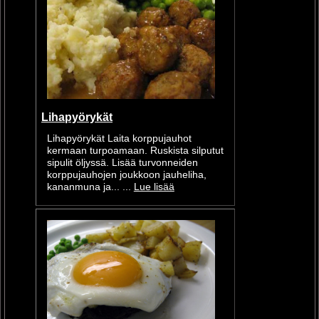
Lihapyörykät
Lihapyörykät Laita korppujauhot
kermaan turpoamaan. Ruskista silputut
sipulit öljyssä. Lisää turvonneiden
korppujauhojen joukkoon jauheliha,
kananmuna ja... ...
Lue lisää