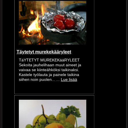
Täytetyt murekekääryleet
TäYTETYT MUREKEKääRYLEET
Sekoita jauhelihaan muut aineet ja
vaivaa se kiinteähköksi taikinaksi.
Kastele työlauta ja painele taikina
siihen noin puolen... ...
Lue lisää