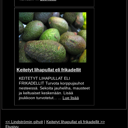
Keitetyt lihapullat eli frikadellit
KEITETYT LIHAPULLAT ELI
FRIKADELLIT Turvota korppujauhot
nesteessä. Sekoita jauheliha, mausteet
ja keltuaiset keskenään. Lisää
joukkoon turvotetut... ...
Lue lisää
<< Lindströmin pihvit
|
Keitetyt lihapullat eli frikadellit >>
Etusivu