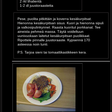
2 rkl lihalientä
1-2 dl juustoraastetta
Pese, puolita pitkittäin ja koverra kesäkurpitsat.
Hienonna kesäkurpitsan sisus. Kuori ja hienonna sipuli
ja valkosipulinkynnet. Raasta kuoritut porkkanat. Tee
aineista pehmeä massa. Täytä voideltuun
uunivuokaan laitetut kesäkurpitsan puolikkaat.
Ripottele pinnalle juustoraaste. Kypsennä 170
asteessa noin tunti.
P.S. Tarjoa sieni tai tomaattikastikkeen kera.