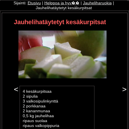
Sijainti:
Etusivu
|
Helppoa ja hyv��
|
Jauheliharuokia
|
Jauhelihatäytetyt kesäkurpitsat
ri
Jauhelihatäytetyt kesäkurpitsat
oshop
<
>
4 kesäkurpitsaa
2 sipulia
3 valkosipulinkynttä
2 porkkanaa
2 kananmunaa
0,5 kg jauhelihaa
ripaus suolaa
ripaus valkopippuria