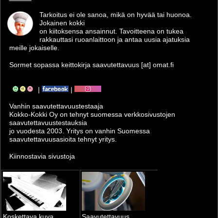
Tarkoitus ei ole sanoa, mikä on hyvää tai huonoa.
Jokainen kokki
on kiitoksensa ansainnut. Tavoitteena on tukea
rakkauttasi ruoanlaittoon ja antaa uusia ajatuksia
meille jokaiselle.
Sormet sopassa keittokirja saavutettavuus [at] omat.fi
|
|
Vanhin saavutettavuus­testaaja
Kokko-Kokki Oy on tehnyt suomessa verkkosivustojen
saavutettavuus­testauksia
jo vuodesta 2003. Yritys on vanhin Suomessa
saavutettavuusasioita tehnyt yritys.
Kiinnostavia sivustoja
Koskettava kuva
Saavutettavuus