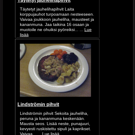
Täytetyt jauhelihapihvit
Täytetyt jauhelihapihvit Laita
korppujauhot turpoamaan nesteeseen.
Vaivaa joukkoon jauheliha, mausteet ja
kananmuna. Jaa taikina 16 osaan ja
muotoile ne ohuiksi pyöreiksi... ...
Lue
lisää
Lindströmin pihvit
Lindströmin pihvit Sekoita jauheliha,
peruna ja kananmuna keskenään.
Mausta seos. Lisää neste, punajuuri,
kevyesti ruskistettu sipuli ja kaprikset.
Vaivaa... ...
Lue lisää