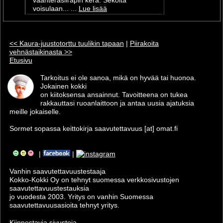
vaahterasiirapin kera. Sekoita
voisulaan... ...
Lue lisää
<< Kaura-juustotorttu tuulikin tapaan
|
Piirakoita
vehnästaikinasta >>
Etusivu
Tarkoitus ei ole sanoa, mikä on hyvää tai huonoa.
Jokainen kokki
on kiitoksensa ansainnut. Tavoitteena on tukea
rakkauttasi ruoanlaittoon ja antaa uusia ajatuksia
meille jokaiselle.
Sormet sopassa keittokirja saavutettavuus [at] omat.fi
|
|
Vanhin saavutettavuus­testaaja
Kokko-Kokki Oy on tehnyt suomessa verkkosivustojen
saavutettavuus­testauksia
jo vuodesta 2003. Yritys on vanhin Suomessa
saavutettavuusasioita tehnyt yritys.
Kiinnostavia sivustoja