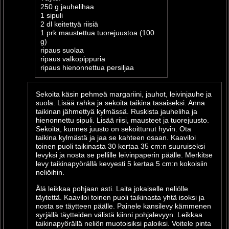
250 g jauhelihaa
1 sipuli
2 dl keitettyä riisiä
1 prk maustettua tuorejuustoa (100
g)
ripaus suolaa
ripaus valkopippuria
ripaus hienonnettua persiljaa
Sekoita käsin pehmeä margariini, jauhot, leivinjauhe ja
suola. Lisää rahka ja sekoita taikina tasaiseksi. Anna
taikinan jähmettyä kylmässä. Ruskista jauheliha ja
hienonnettu sipuli. Lisää riisi, mausteet ja tuorejuusto.
Sekoita, kunnes juusto on sekoittunut hyvin. Ota
taikina kylmästä ja jaa se kahteen osaan. Kaaviloi
toinen puoli taikinasta 30 kertaa 35 cm:n suuruiseksi
levyksi ja nosta se pellille leivinpaperin päälle. Merkitse
levy taikinapyörällä kevyesti 5 kertaa 5 cm:n kokoisiin
neliöihin.
Älä leikkaa pohjaan asti. Laita jokaiselle neliölle
täytettä. Kaaviloi toinen puoli taikinasta yhtä isoksi ja
nosta se täytteen päälle. Painele kansilevy kämmenen
syrjällä täytteiden välistä kiinni pohjalevyyn. Leikkaa
taikinapyörällä neliön muotoisiksi paloiksi. Voitele pinta