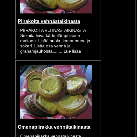
Piirakoita vehnästaikinasta
PIIRAKOITA VEHNÄSTAIKINASTA
Sekoita hiiva kädenlämpöiseen
maitoon. Lisää suola, kananmuna ja
sokeri. Lisää osa vehnä ja
grahamjauhoista,... ...
Lue lisää
Omenapiirakka vehnätaikinasta
Omenapiirakka vehnätaikinasta