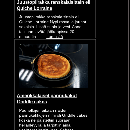
Juustopiirakka ranskalaisittain eli
Quiche Lorraine
Juustopiirakka ranskalaisittain eli
Quiche Lorraine Nypi rasva ja jauhot
sekaisin. Lisää suola ja vesi. Anna
taikinan levätä jääkaapissa 20
minuuttia.... ...
Lue lisää
Amerikkalaiset pannukakut
Griddle cakes
Puuhellojen aikaan näiden
pannukakkujen nimi oli Griddle cakes,
koska ne paistettiin suoraan
hellanlevyllä ja tarjottiin aina