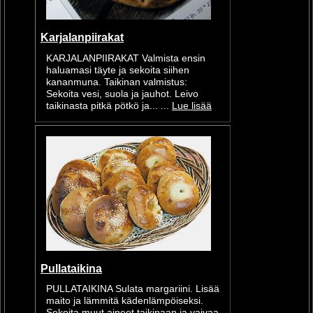
Karjalanpiirakat
KARJALANPIIRAKAT Valmista ensin
haluamasi täyte ja sekoita siihen
kananmuna. Taikinan valmistus:
Sekoita vesi, suola ja jauhot. Leivo
taikinasta pitkä pötkö ja... ...
Lue lisää
Pullataikina
PULLATAIKINA Sulata margariini. Lisää
maito ja lämmitä kädenlämpöiseksi.
Sekoita muut aineet taikinaan ja vaivaa