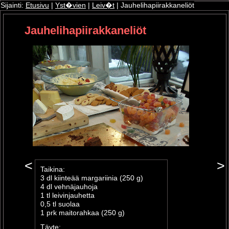
Sijainti:
Etusivu
|
Yst�vien
|
Leiv�t
| Jauhelihapiirakkaneliöt
Jauhelihapiirakkaneliöt
ri
oshop
<
>
Taikina:
3 dl kiinteää margariinia (250 g)
4 dl vehnäjauhoja
1 tl leivinjauhetta
0,5 tl suolaa
1 prk maitorahkaa (250 g)
Täyte: