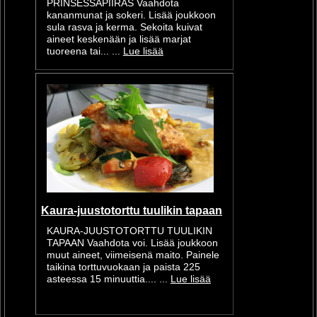
PRINSESSAPIIRAS Vaahdota
kananmunat ja sokeri. Lisää joukkoon
sula rasva ja kerma. Sekoita kuivat
aineet keskenään ja lisää marjat
tuoreena tai... ...
Lue lisää
Kaura-juustotorttu tuulikin tapaan
KAURA-JUUSTOTORTTU TUULIKIN
TAPAAN Vaahdota voi. Lisää joukkoon
muut aineet, viimeisenä maito. Painele
taikina torttuvuokaan ja paista 225
asteessa 15 minuuttia.... ...
Lue lisää