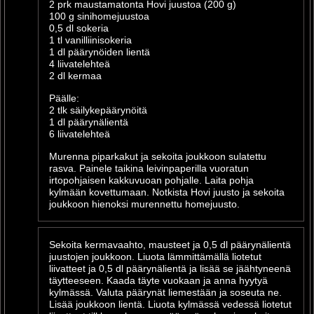
2 prk maustamatonta Hovi juustoa (200 g)
100 g sinihomejuustoa
0,5 dl sokeria
1 tl vanilliinisokeria
1 dl päärynöiden lientä
4 liivatelehteä
2 dl kermaa
Päälle:
2 tlk säilykepäärynöitä
1 dl päärynälientä
6 liivatelehteä
Murenna piparkakut ja sekoita joukkoon sulatettu
rasva. Painele taikina leivinpaperilla vuoratun
irtopohjaisen kakkuvuoan pohjalle. Laita pohja
kylmään kovettumaan. Notkista Hovi juusto ja sekoita
joukkoon hienoksi murennettu homejuusto.
Sekoita kermavaahto, mausteet ja 0,5 dl päärynälientä
juustojen joukkoon. Liuota lämmittämällä liotetut
liivatteet ja 0,5 dl päärynälientä ja lisää se jäähtyneenä
täytteeseen. Kaada täyte vuokaan ja anna hyytyä
kylmässä. Valuta päärynät liemestään ja soseuta ne.
Lisää joukkoon lientä. Liuota kylmässä vedessä liotetut