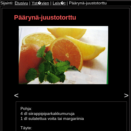
Sijainti:
Etusivu
|
Yst�vien
|
Leiv�t
| Päärynä-juustotorttu
Päärynä-juustotorttu
ri
oshop
<
>
Pohja:
4 dl siirappipiparkakkumuruja
1 dl sulatettua voita tai margariinia
Täyte: