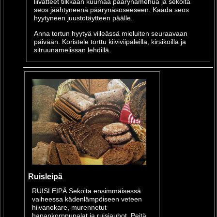
liivatteet tilkkaan kuumaa päärynämehua ja sekoita
seos jäähtyneenä päärynäsoseeseen. Kaada seos
hyytyneen juustotäytteen päälle.
Anna tortun hyytyä viileässä mieluiten seuraavaan
päivään. Koristele torttu kiiviviipaleilla, kirsikoilla ja
sitruunamelissan lehdillä.
Ruisleipä
RUISLEIPÄ Sekoita ensimmäisessä
vaiheessa kädenlämpöiseen veteen
hiivanokare, murennetut
hapankorppupalat ja ruisjauhot. Peitä