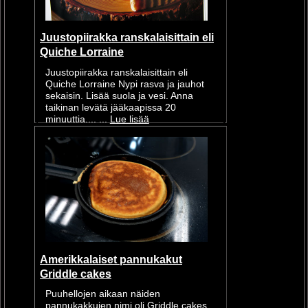
Juustopiirakka ranskalaisittain eli
Quiche Lorraine
Juustopiirakka ranskalaisittain eli
Quiche Lorraine Nypi rasva ja jauhot
sekaisin. Lisää suola ja vesi. Anna
taikinan levätä jääkaapissa 20
minuuttia.... ...
Lue lisää
Amerikkalaiset pannukakut
Griddle cakes
Puuhellojen aikaan näiden
pannukakkujen nimi oli Griddle cakes,