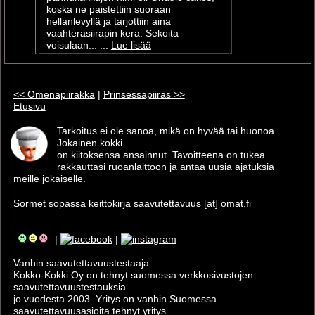
koska ne paistettiin suoraan
hellanlevyllä ja tarjottiin aina
vaahterasiirapin kera. Sekoita
voisulaan... ...
Lue lisää
<< Omenapiirakka
|
Prinsessapiiras >>
Etusivu
Tarkoitus ei ole sanoa, mikä on hyvää tai huonoa.
Jokainen kokki
on kiitoksensa ansainnut. Tavoitteena on tukea
rakkauttasi ruoanlaittoon ja antaa uusia ajatuksia
meille jokaiselle.
Sormet sopassa keittokirja saavutettavuus [at] omat.fi
|
|
Vanhin saavutettavuus­testaaja
Kokko-Kokki Oy on tehnyt suomessa verkkosivustojen
saavutettavuus­testauksia
jo vuodesta 2003. Yritys on vanhin Suomessa
saavutettavuusasioita tehnyt yritys.