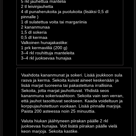
5 rkl jauhettua mantelia
2 tl leivinjauhetta
4 dl punaherukoita ja puolukoita (lisäksi 0,5 dl
pinnalle )
1 dl sulatettua voita tai margariinia
2 kananmunaa
1,5 dl sokeria
0,5 dl kermaa
Valkoinen hunajakastike:
1 prk kermaviiliä (200 g)
3–4 rkl rouhittuja manteleita
3–4 rkl juoksevaa hunajaa
Vaahdota kananmunat ja sokeri. Lisää joukkoon sula
rasva ja kerma. Sekoita kuivat aineet keskenään ja
lisää marjat tuoreena tai pakastettuna irrallisina.
Sekoita, jotta marjat jauhottuvat. Yhdistä seos
kananmuna sokerivaahtoon. Sekoita vain sen verran,
että jauhot tasoittuvat seokseen. Kaada voideltuun ja
korppujauhotettuun vuokaan. Lisää pinnalle marjoja.
Paista 200 asteessa noin 25 minuuttia.
Valuta hiukan jäähtyneen piirakan päälle 2 rkl
juoksevaa hunajaa. Voit lisätä piirakan päälle vielä
keon marjoja. Sekoita kastike.