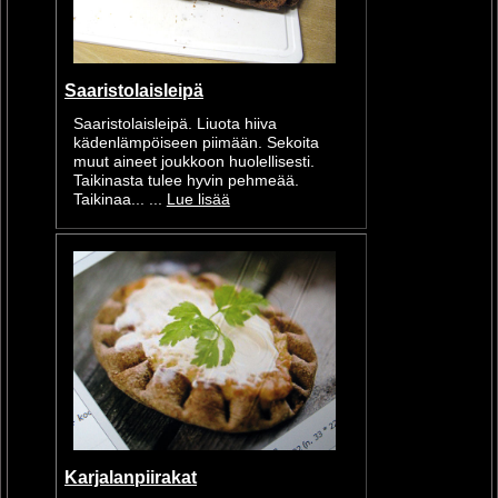
Saaristolaisleipä
Saaristolaisleipä. Liuota hiiva
kädenlämpöiseen piimään. Sekoita
muut aineet joukkoon huolellisesti.
Taikinasta tulee hyvin pehmeää.
Taikinaa... ...
Lue lisää
Karjalanpiirakat