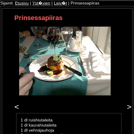
Sijainti:
Etusivu
|
Yst�vien
|
Leiv�t
| Prinsessapiiras
Prinsessapiiras
ri
oshop
<
>
1 dl ruishiutaleita
1 dl kaurahiutaleita
1 dl vehnäjauhoja