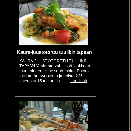
Kaura-juustotorttu tuulikin tapaan
KAURA-JUUSTOTORTTU TUULIKIN
TAPAAN Vaahdota voi. Lisää joukkoon
muut aineet, viimeisenä maito. Painele
taikina torttuvuokaan ja paista 225
asteessa 15 minuuttia.... ...
Lue lisää