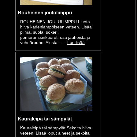
Rouheinen joululimppu
ROUHEINEN JOULULIMPPU Liuota
hiiva kädenlämpöiseen veteen. Lisää
piimä, suola, sokeri,
pomeranssinkuoret, osa jauhoista ja
vehnärouhe. Alusta... ...
Lue lisää
Kauraleipä tai sämpylät
Kauraleipä tai sämpylät Sekoita hiiva
veteen. Lisää loput aineet ja sekoita