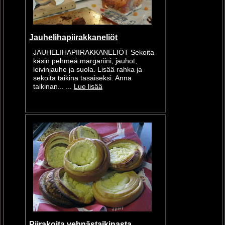
Jauhelihapiirakkaneliöt
JAUHELIHAPIIRAKKANELIÖT Sekoita
käsin pehmeä margariini, jauhot,
leivinjauhe ja suola. Lisää rahka ja
sekoita taikina tasaiseksi. Anna
taikinan... ...
Lue lisää
Piirakoita vehnästaikinasta