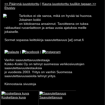
<< Päärynä-juustotorttu
|
Kaura-juustotorttu tuulikin tapaan >>
Etusivu
Tarkoitus ei ole sanoa, mikä on hyvää tai huonoa.
Jokainen kokki
on kiitoksensa ansainnut. Tavoitteena on tukea
rakkauttasi ruoanlaittoon ja antaa uusia ajatuksia meille
jokaiselle.
Sormet sopassa keittokirja saavutettavuus [at] omat.fi
|
|
Vanhin saavutettavuus­testaaja
Kokko-Kokki Oy on tehnyt suomessa verkkosivustojen
saavutettavuus­testauksia
jo vuodesta 2003. Yritys on vanhin Suomessa
saavutettavuusasioita tehnyt yritys.
Kiinnostavia sivustoja
Koskettava kuva
Saavutettavuus