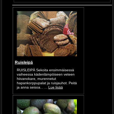
Ruisleipä
RUISLEIPÄ Sekoita ensimmäisessä
vaiheessa kädenlämpöiseen veteen
hiivanokare, murennetut
hapankorppupalat ja ruisjauhot. Peitä
ja anna seisoa... ...
Lue lisää