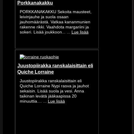
Porkkanakakku
PORKKANAKAKKU Sekoita mausteet,
leivinjauhe ja suola osaan
jauhomäärästä. Vatkaa kananmunien
rakenne rikki. Vaahdota margariini ja
sokeri. Lisää joukkoon... ...
Lue lisää
Juustopiirakka ranskalaisittain eli
Quiche Lorraine
Juustopiirakka ranskalaisittain eli
Quiche Lorraine Nypi rasva ja jauhot
sekaisin. Lisää suola ja vesi. Anna
taikinan levätä jääkaapissa 20
minuuttia.... ...
Lue lisää