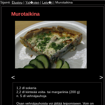
Sijainti:
Etusivu
|
Yst�vien
|
Leiv�t
| Murotaikina
Murotaikina
ri
oshop
<
>
1,2 dl sokeria
2,2 dl kiinteää voita- tai margariinia (200 g)
n. 5 dl vehnäjauhoja
Osan vehnäjauhoista voi jättää leipomiseen. Voin on