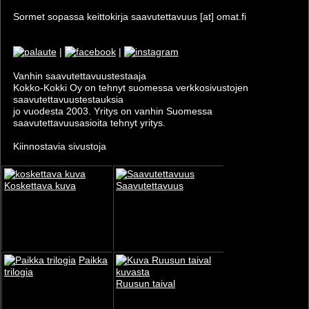
Sormet sopassa keittokirja saavutettavuus [at] omat.fi
|
|
Vanhin saavutettavuus­testaaja
Kokko-Kokki Oy on tehnyt suomessa verkkosivustojen
saavutettavuus­testauksia
jo vuodesta 2003. Yritys on vanhin Suomessa
saavutettavuusasioita tehnyt yritys.
Kiinnostavia sivustoja
Koskettava kuva
Saavutettavuus
Paikka
trilogia
Ruusun taival