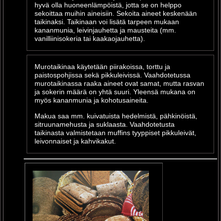
hyvä olla huoneenlämpöistä, jotta se on helppo
sekoittaa muihin aineisiin. Sekoita aineet keskenään
taikinaksi. Taikinaan voi lisätä tarpeen mukaan
kananmunia, leivinjauhetta ja mausteita (mm.
vanilliinisokeria tai kaakaojauhetta).
Murotaikinaa käytetään piirakoissa, torttu ja
paistospohjissa sekä pikkuleivissä. Vaahdotetussa
murotaikinassa raaka aineet ovat samat, mutta rasvan
ja sokerin määrä on yhtä suuri. Yleensä mukana on
myös kananmunia ja kohotusaineita.
Makua saa mm. kuivatuista hedelmistä, pähkinöistä,
sitruunamehusta ja suklaasta. Vaahdotetusta
taikinasta valmistetaan muffins tyyppiset pikkuleivät,
leivonnaiset ja kahvikakut.