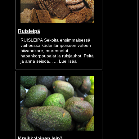
Ruisleipä
RUISLEIPÄ Sekoita ensimmäisessä
vaiheessa kädenlämpöiseen veteen
hiivanokare, murennetut
hapankorppupalat ja ruisjauhot. Peitä
ja anna seisoa... ...
Lue lisää
Kreikkalainen leipä