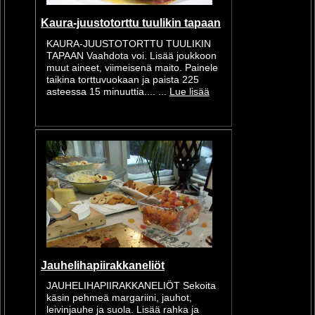
Kaura-juustotorttu tuulikin tapaan
KAURA-JUUSTOTORTTU TUULIKIN
TAPAAN Vaahdota voi. Lisää joukkoon
muut aineet, viimeisenä maito. Painele
taikina torttuvuokaan ja paista 225
asteessa 15 minuuttia.... ...
Lue lisää
Jauhelihapiirakkaneliöt
JAUHELIHAPIIRAKKANELIÖT Sekoita
käsin pehmeä margariini, jauhot,
leivinjauhe ja suola. Lisää rahka ja