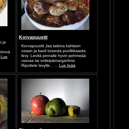
Korvapuustit
i ja
Korvapuustit Jaa taikina kahteen
osaan ja kauli toisesta puolikkaasta
työnnä
levy. Levitä pinnalle hyvin pehmeää
.
Lue
rasvaa tai voileipämargariinia.
Ripottele levylle... ...
Lue lisää