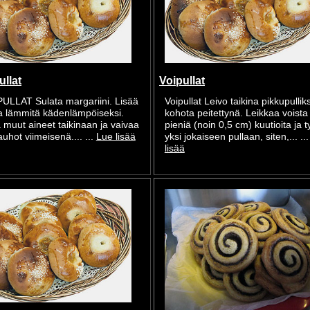
ullat
Voipullat
ULLAT Sulata margariini. Lisää
Voipullat Leivo taikina pikkupulliks
ja lämmitä kädenlämpöiseksi.
kohota peitettynä. Leikkaa voista
 muut aineet taikinaan ja vaivaa
pieniä (noin 0,5 cm) kuutioita ja 
uhot viimeisenä.... ...
Lue lisää
yksi jokaiseen pullaan, siten,... ..
lisää