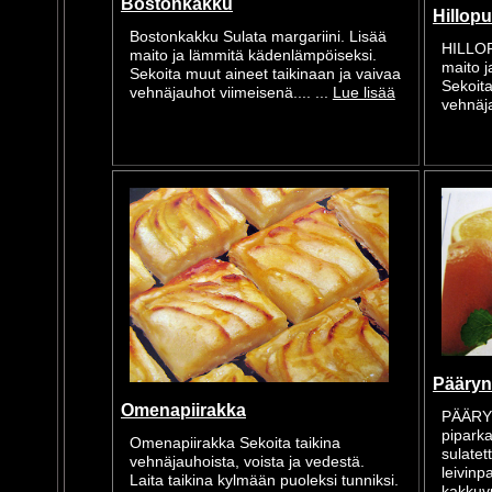
Bostonkakku
Hillopu
Bostonkakku Sulata margariini. Lisää
HILLOP
maito ja lämmitä kädenlämpöiseksi.
maito 
Sekoita muut aineet taikinaan ja vaivaa
Sekoita
vehnäjauhot viimeisenä.... ...
Lue lisää
vehnäja
Pääryn
Omenapiirakka
PÄÄRY
piparka
Omenapiirakka Sekoita taikina
sulatet
vehnäjauhoista, voista ja vedestä.
leivinp
Laita taikina kylmään puoleksi tunniksi.
kakkuvu