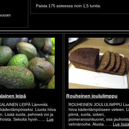
Paista 175 asteessa noin 1,5 tuntia.
ä vuoan
lainen leipä
Rouheinen joululimppu
KALAINEN LEIPÄ Lämmitä
ROUHEINEN JOULULIMPPU Liu
i kädenlämpöiseksi. Liuota hiiva
hiiva kädenlämpöiseen veteen. L
iin. Lisää suola, pehmeä voi ja
piimä, suola, sokeri,
hoista. Sekoita hyvin... ...
Lue
pomeranssinkuoret, osa jauhoista
vehnärouhe. Alusta... ...
Lue lisä