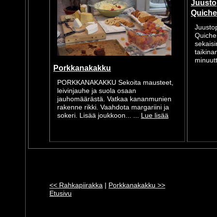
Juustop
Quiche
Juustop
Quiche 
sekaisi
taikina
minuutti
Porkkanakakku
PORKKANAKAKKU Sekoita mausteet,
leivinjauhe ja suola osaan
jauhomäärästä. Vatkaa kananmunien
rakenne rikki. Vaahdota margariini ja
sokeri. Lisää joukkoon... ...
Lue lisää
<< Rahkapiirakka
|
Porkkanakakku >>
Etusivu