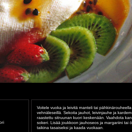
Voitele vuoka ja leivitä manteli tai pähkinärouheella
vehnäleseillä. Sekoita jauhot, leivinjauhe ja kard
raastettu sitruunan kuori keskenään. Vaahdota ka
ori
sokeri. Lisää joukkoon jauhoseos ja margariini tai öl
taikina tasaiseksi ja kaada vuokaan.