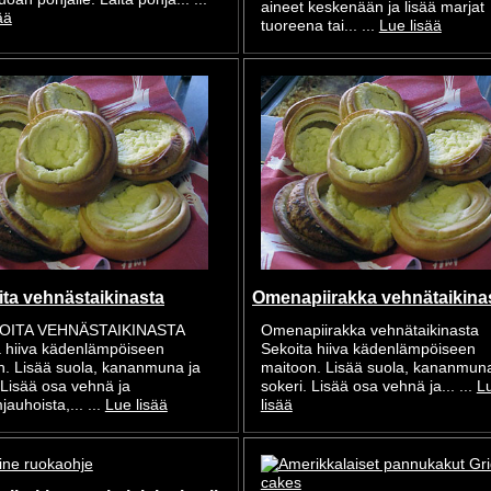
aineet keskenään ja lisää marjat
ää
tuoreena tai... ...
Lue lisää
ita vehnästaikinasta
Omenapiirakka vehnätaikina
KOITA VEHNÄSTAIKINASTA
Omenapiirakka vehnätaikinasta
a hiiva kädenlämpöiseen
Sekoita hiiva kädenlämpöiseen
n. Lisää suola, kananmuna ja
maitoon. Lisää suola, kananmuna
 Lisää osa vehnä ja
sokeri. Lisää osa vehnä ja... ...
L
auhoista,... ...
Lue lisää
lisää