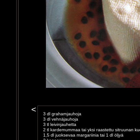
<
3 dl grahamjauhoja
3 dl vehnäjauhoja
3 tl leivinjauhetta
2 tl kardemummaa tai yksi raastettu sitruunan ku
1,5 dl juoksevaa margariinia tai 1 dl öljyä