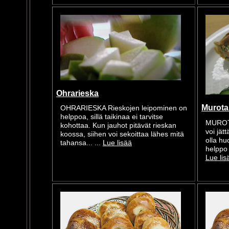
Ohrarieska
Murota
OHRARIESKA Rieskojen leipominen on
helppoa, sillä taikinaa ei tarvitse
MUROTA
kohottaa. Kun jauhot pitävät rieskan
voi jät
koossa, siihen voi sekoittaa lähes mitä
olla hu
tahansa... ...
Lue lisää
helppo 
Lue lis