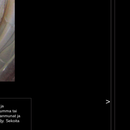
>
 ja
emumma tai
nanmunat ja
jy. Sekoita