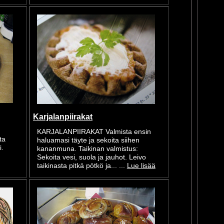
Karjalanpiirakat
KARJALANPIIRAKAT Valmista ensin
ta
haluamasi täyte ja sekoita siihen
i.
kananmuna. Taikinan valmistus:
Sekoita vesi, suola ja jauhot. Leivo
taikinasta pitkä pötkö ja... ...
Lue lisää