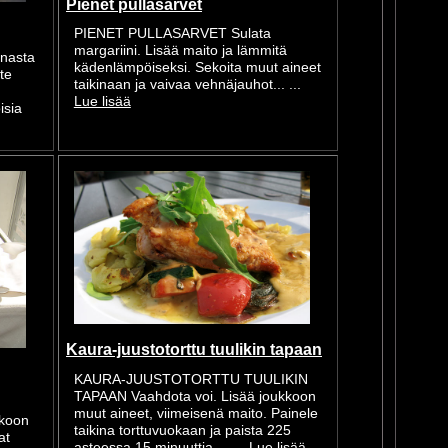
Pienet pullasarvet
PIENET PULLASARVET Sulata
margariini. Lisää maito ja lämmitä
inasta
kädenlämpöiseksi. Sekoita muut aineet
te
taikinaan ja vaivaa vehnäjauhot... ...
.
Lue lisää
isia
Kaura-juustotorttu tuulikin tapaan
KAURA-JUUSTOTORTTU TUULIKIN
TAPAAN Vaahdota voi. Lisää joukkoon
muut aineet, viimeisenä maito. Painele
kkoon
taikina torttuvuokaan ja paista 225
at
asteessa 15 minuuttia.... ...
Lue lisää