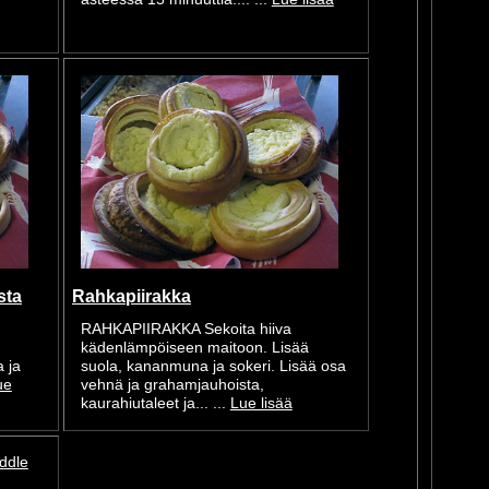
sta
Rahkapiirakka
RAHKAPIIRAKKA Sekoita hiiva
kädenlämpöiseen maitoon. Lisää
 ja
suola, kananmuna ja sokeri. Lisää osa
ue
vehnä ja grahamjauhoista,
kaurahiutaleet ja... ...
Lue lisää