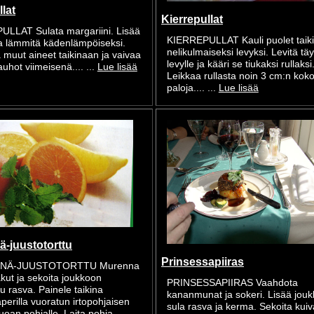
llat
Kierrepullat
ULLAT Sulata margariini. Lisää
KIERREPULLAT Kauli puolet taik
ja lämmitä kädenlämpöiseksi.
nelikulmaiseksi levyksi. Levitä täy
 muut aineet taikinaan ja vaivaa
levylle ja kääri se tiukaksi rullaksi
uhot viimeisenä.... ...
Lue lisää
Leikkaa rullasta noin 3 cm:n koko
paloja.... ...
Lue lisää
ä-juustotorttu
Prinsessapiiras
NÄ-JUUSTOTORTTU Murenna
kut ja sekoita joukkoon
PRINSESSAPIIRAS Vaahdota
tu rasva. Painele taikina
kananmunat ja sokeri. Lisää jou
aperilla vuoratun irtopohjaisen
sula rasva ja kerma. Sekoita kuiv
oan pohjalle. Laita pohja... ...