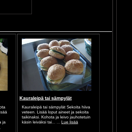
Kauraleipä tai sämpylät
ota
Kauraleipä tai sämpylät Sekoita hiiva
isää
veteen. Lisää loput aineet ja sekoita
taikinaksi. Kohota ja leivo jauhotetuin
 ja
käsin leiväksi tai... ...
Lue lisää
ä