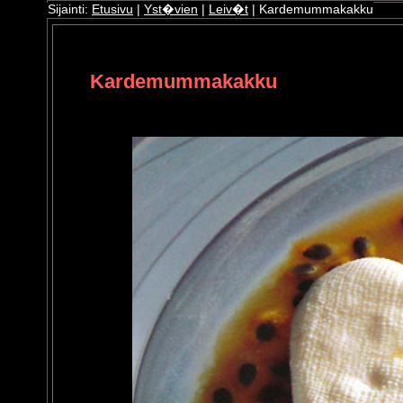
Sijainti:
Etusivu
|
Yst�vien
|
Leiv�t
| Kardemummakakku
ri
oshop
Kardemummakakku