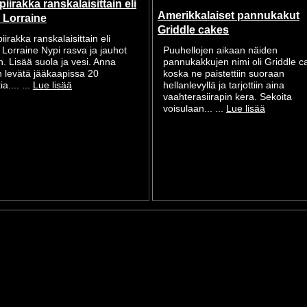
iirakka ranskalaisittain eli
Amerikkalaiset pannukakut
 Lorraine
Griddle cakes
iirakka ranskalaisittain eli
Lorraine Nypi rasva ja jauhot
Puuhellojen aikaan näiden
n. Lisää suola ja vesi. Anna
pannukakkujen nimi oli Griddle c
n levätä jääkaapissa 20
koska ne paistettiin suoraan
a.... ...
Lue lisää
hellanlevyllä ja tarjottiin aina
vaahterasiirapin kera. Sekoita
voisulaan... ...
Lue lisää