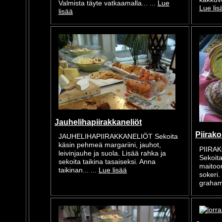
Valmista täyte vatkaamalla... ...
Lue
Lue lis
lisää
Jauhelihapiirakkaneliöt
Piirako
JAUHELIHAPIIRAKKANELIÖT Sekoita
käsin pehmeä margariini, jauhot,
PIIRA
leivinjauhe ja suola. Lisää rahka ja
Sekoit
sekoita taikina tasaiseksi. Anna
maitoo
taikinan... ...
Lue lisää
sokeri.
grahamj