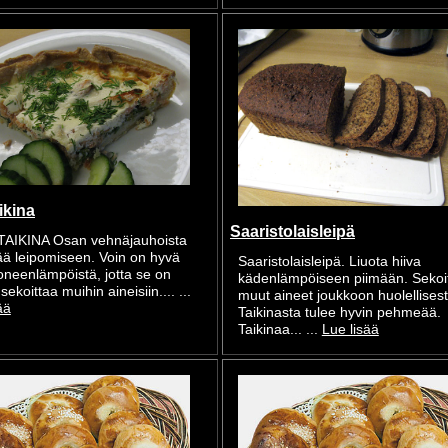
ikina
Saaristolaisleipä
IKINA Osan vehnäjauhoista
tää leipomiseen. Voin on hyvä
Saaristolaisleipä. Liuota hiiva
oneenlämpöistä, jotta se on
kädenlämpöiseen piimään. Sekoi
sekoittaa muihin aineisiin.... ...
muut aineet joukkoon huolellisest
ää
Taikinasta tulee hyvin pehmeää.
Taikinaa... ...
Lue lisää