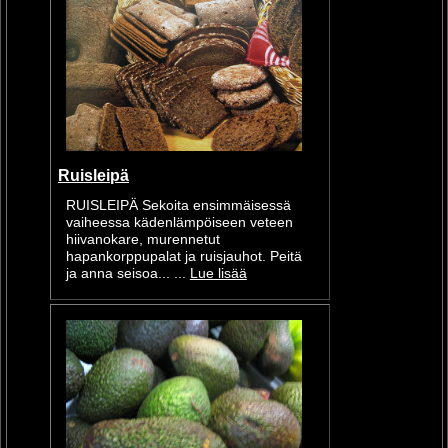
Ruisleipä
RUISLEIPÄ Sekoita ensimmäisessä
vaiheessa kädenlämpöiseen veteen
hiivanokare, murennetut
hapankorppupalat ja ruisjauhot. Peitä
ja anna seisoa... ...
Lue lisää