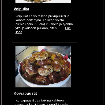
Voipullat
Voipullat Leivo taikina pikkupulliksi ja
kohota peitettynä. Leikkaa voista
pieniä (noin 0,5 cm) kuutioita ja työnnä
yksi jokaiseen pullaan, siten,... ...
Lue
lisää
Korvapuustit
Korvapuustit Jaa taikina kahteen
osaan ja kauli toisesta puolikkaasta