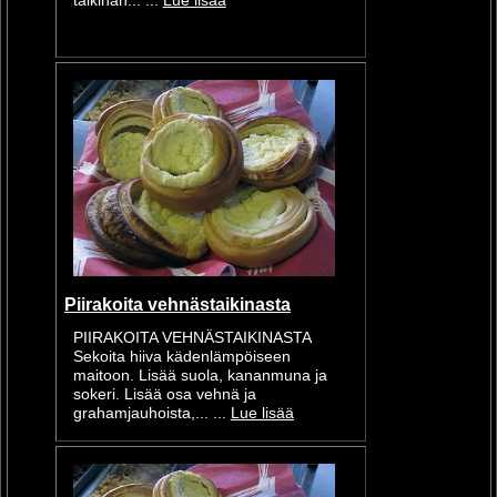
taikinan... ...
Lue lisää
Piirakoita vehnästaikinasta
PIIRAKOITA VEHNÄSTAIKINASTA
Sekoita hiiva kädenlämpöiseen
maitoon. Lisää suola, kananmuna ja
sokeri. Lisää osa vehnä ja
grahamjauhoista,... ...
Lue lisää