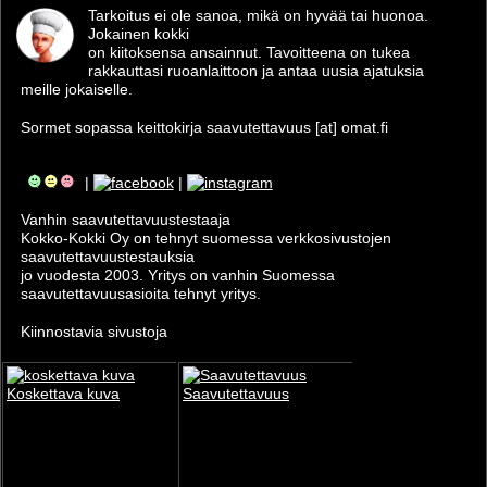
Tarkoitus ei ole sanoa, mikä on hyvää tai huonoa.
Jokainen kokki
on kiitoksensa ansainnut. Tavoitteena on tukea
rakkauttasi ruoanlaittoon ja antaa uusia ajatuksia
meille jokaiselle.
Sormet sopassa keittokirja saavutettavuus [at] omat.fi
|
|
Vanhin saavutettavuus­testaaja
Kokko-Kokki Oy on tehnyt suomessa verkkosivustojen
saavutettavuus­testauksia
jo vuodesta 2003. Yritys on vanhin Suomessa
saavutettavuusasioita tehnyt yritys.
Kiinnostavia sivustoja
Koskettava kuva
Saavutettavuus