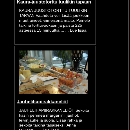
Kaura-juustotorttu tuulikin tapaan
KAURA-JUUSTOTORTTU TUULIKIN
TAPAAN Vaahdota voi. Lisää joukkoon
muut aineet, viimeisenä maito. Painele
taikina torttuvuokaan ja paista 225
asteessa 15 minuuttia.... ...
Lue lisää
Jauhelihapiirakkaneliöt
JAUHELIHAPIIRAKKANELIÖT Sekoita
käsin pehmeä margariini, jauhot,
leivinjauhe ja suola. Lisää rahka ja
sekoita taikina tasaiseksi. Anna