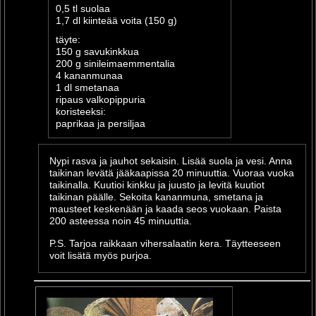
0,5 tl suolaa
1,7 dl kiinteää voita (150 g)
täyte:
150 g savukinkkua
200 g sinileimaemmentalia
4 kananmunaa
1 dl smetanaa
ripaus valkopippuria
koristeeksi:
paprikaa ja persiljaa
Nypi rasva ja jauhot sekaisin. Lisää suola ja vesi. Anna
taikinan levätä jääkaapissa 20 minuuttia. Vuoraa vuoka
taikinalla. Kuutioi kinkku ja juusto ja levitä kuutiot
taikinan päälle. Sekoita kananmuna, smetana ja
mausteet keskenään ja kaada seos vuokaan. Paista
200 asteessa noin 45 minuuttia.
P.S. Tarjoa raikkaan vihersalaatin kera. Täytteeseen
voit lisätä myös purjoa.