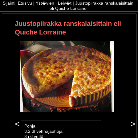
Sijainti:
Etusivu
|
Yst�vien
|
Leiv�t
| Juustopiirakka ranskalaisittain
eli Quiche Lorraine
ri
Juustopiirakka ranskalaisittain eli
oshop
Quiche Lorraine
<
>
Pohja:
3,2 dl vehnäjauhoja
3 rkl vettä