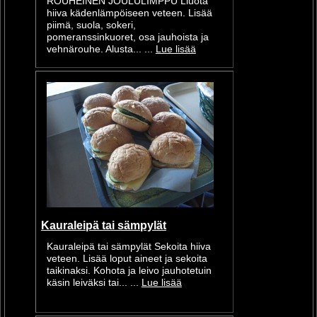
ROUHEINEN JOULULIMPPU Liuota
hiiva kädenlämpöiseen veteen. Lisää
piimä, suola, sokeri,
pomeranssinkuoret, osa jauhoista ja
vehnärouhe. Alusta... ...
Lue lisää
Kauraleipä tai sämpylät
Kauraleipä tai sämpylät Sekoita hiiva
veteen. Lisää loput aineet ja sekoita
taikinaksi. Kohota ja leivo jauhotetuin
käsin leiväksi tai... ...
Lue lisää