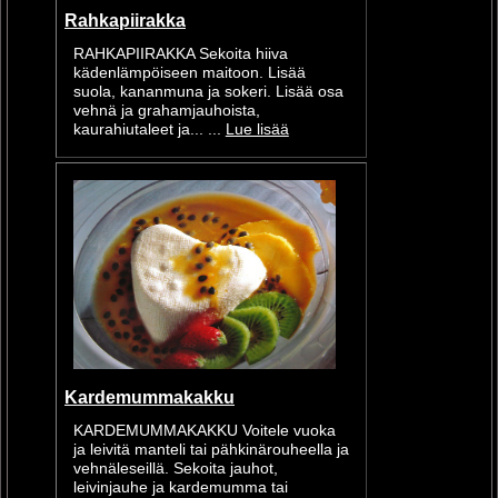
Rahkapiirakka
RAHKAPIIRAKKA Sekoita hiiva
kädenlämpöiseen maitoon. Lisää
suola, kananmuna ja sokeri. Lisää osa
vehnä ja grahamjauhoista,
kaurahiutaleet ja... ...
Lue lisää
Kardemummakakku
KARDEMUMMAKAKKU Voitele vuoka
ja leivitä manteli tai pähkinärouheella ja
vehnäleseillä. Sekoita jauhot,
leivinjauhe ja kardemumma tai