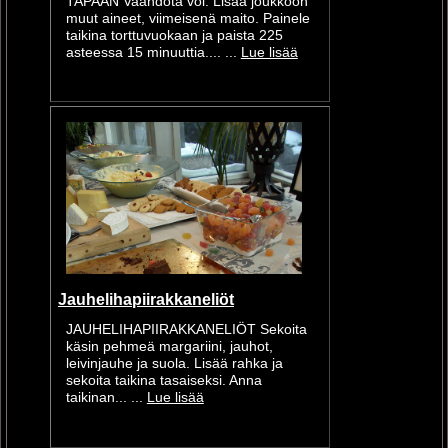
TAPAAN Vaahdota voi. Lisää joukkoon
muut aineet, viimeisenä maito. Painele
taikina torttuvuokaan ja paista 225
asteessa 15 minuuttia.... ...
Lue lisää
Jauhelihapiirakkaneliöt
JAUHELIHAPIIRAKKANELIÖT Sekoita
käsin pehmeä margariini, jauhot,
leivinjauhe ja suola. Lisää rahka ja
sekoita taikina tasaiseksi. Anna
taikinan... ...
Lue lisää