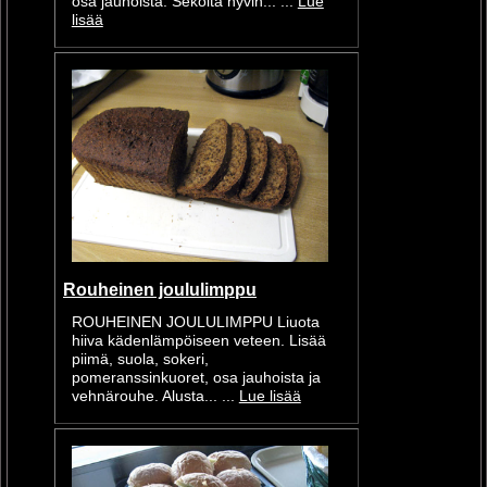
osa jauhoista. Sekoita hyvin... ...
Lue
lisää
Rouheinen joululimppu
ROUHEINEN JOULULIMPPU Liuota
hiiva kädenlämpöiseen veteen. Lisää
piimä, suola, sokeri,
pomeranssinkuoret, osa jauhoista ja
vehnärouhe. Alusta... ...
Lue lisää