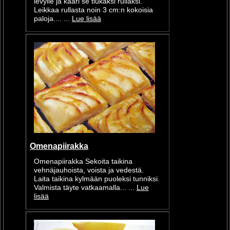
levylle ja kääri se tiukaksi rullaksi.
Leikkaa rullasta noin 3 cm:n kokoisia
paloja.... ...
Lue lisää
Omenapiirakka
Omenapiirakka Sekoita taikina
vehnäjauhoista, voista ja vedestä.
Laita taikina kylmään puoleksi tunniksi.
Valmista täyte vatkaamalla... ...
Lue
lisää