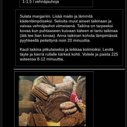
1-1,5 l vehnäjauhoja
Sulata margariini. Lisää maito ja lämmitä
kädenlämpöiseksi. Sekoita muut aineet taikinaan ja
vaivaa vehnäjauhot viimeisenä. Taikina on tarpeeksi
kovaa kun puhtaaseen kuivaan käteen ei tartu taikinaa
(älä tee liian kovaa). Anna taikinan kohota lämpimässä
pyyhkeellä peitettynä noin 20 minuuttia.
Kauli taikina pitkulaiseksi ja leikkaa kolmioiksi. Levitä
täyte ja kierrä rullalle kärkeä kohti. Voitele ja paista 225
asteessa 8-12 minuuttia.