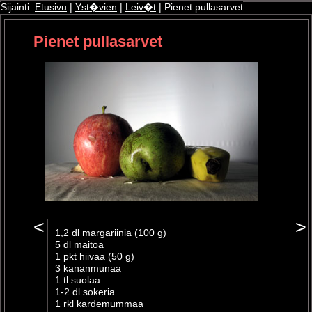
Sijainti:
Etusivu
|
Yst�vien
|
Leiv�t
| Pienet pullasarvet
Pienet pullasarvet
ri
oshop
<
>
1,2 dl margariinia (100 g)
5 dl maitoa
1 pkt hiivaa (50 g)
3 kananmunaa
1 tl suolaa
1-2 dl sokeria
1 rkl kardemummaa