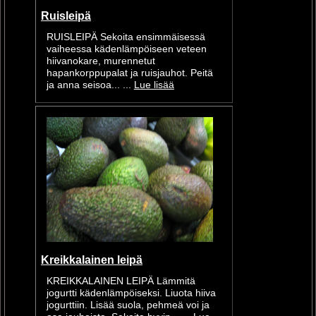
Ruisleipä
RUISLEIPÄ Sekoita ensimmäisessä
vaiheessa kädenlämpöiseen veteen
hiivanokare, murennetut
hapankorppupalat ja ruisjauhot. Peitä
ja anna seisoa... ...
Lue lisää
Kreikkalainen leipä
KREIKKALAINEN LEIPÄ Lämmitä
jogurtti kädenlämpöiseksi. Liuota hiiva
jogurttiin. Lisää suola, pehmeä voi ja