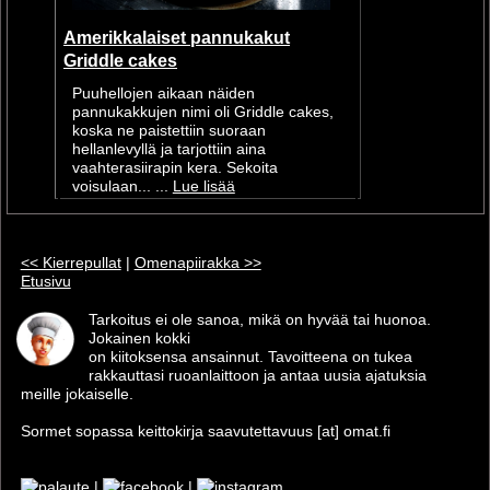
Amerikkalaiset pannukakut
Griddle cakes
Puuhellojen aikaan näiden
pannukakkujen nimi oli Griddle cakes,
koska ne paistettiin suoraan
hellanlevyllä ja tarjottiin aina
vaahterasiirapin kera. Sekoita
voisulaan... ...
Lue lisää
<< Kierrepullat
|
Omenapiirakka >>
Etusivu
Tarkoitus ei ole sanoa, mikä on hyvää tai huonoa.
Jokainen kokki
on kiitoksensa ansainnut. Tavoitteena on tukea
rakkauttasi ruoanlaittoon ja antaa uusia ajatuksia
meille jokaiselle.
Sormet sopassa keittokirja saavutettavuus [at] omat.fi
|
|